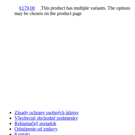
€
179,00
This product has multiple variants. The options
may be chosen on the product page
Zásady ochrany osobných údajov
Všeobecné obchodné podmienky
Reklamačný poriadok
Odstúpenie od zmluvy
Kontakt