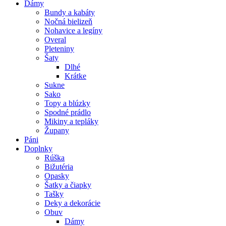
Dámy
Bundy a kabáty
Nočná bielizeň
Nohavice a legíny
Overal
Pleteniny
Šaty
Dlhé
Krátke
Sukne
Sako
Topy a blúzky
Spodné prádlo
Mikiny a tepláky
Župany
Páni
Doplnky
Rúška
Bižutéria
Opasky
Šatky a čiapky
Tašky
Deky a dekorácie
Obuv
Dámy