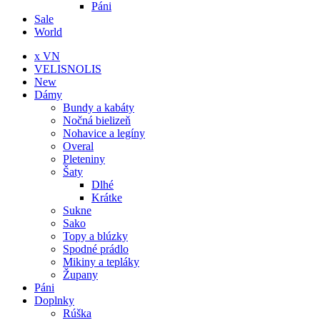
Páni
Sale
World
x VN
VELISNOLIS
New
Dámy
Bundy a kabáty
Nočná bielizeň
Nohavice a legíny
Overal
Pleteniny
Šaty
Dlhé
Krátke
Sukne
Sako
Topy a blúzky
Spodné prádlo
Mikiny a tepláky
Župany
Páni
Doplnky
Rúška