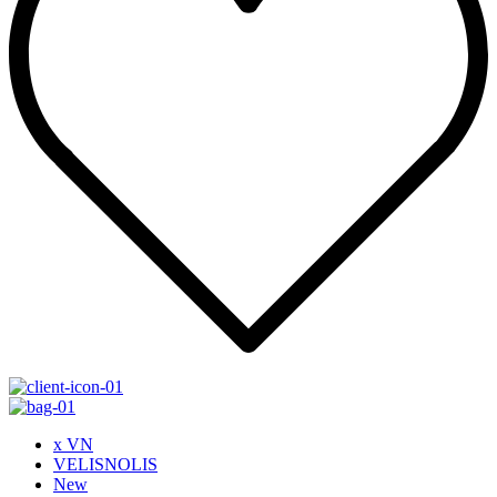
x VN
VELISNOLIS
New