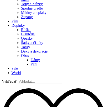
Topy a blúzky
Spodné prádlo
Mikiny a tepláky
Župany
Páni
Doplnky
Rúška
Bižutéria
Opasky
Šatky a čiapky
Tašky
Deky a dekorácie
Obuv
Dámy
Páni
Sale
World
Vyhľadať