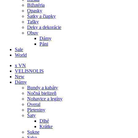
Bižutéria
Opasky
Šatky a čiapky
Tašky
Deky a dekorácie
Obuv
Dámy
Páni
Sale
World
x VN
VELISNOLIS
New
Dámy
Bundy a kabáty
Nočná bielizeň
Nohavice a legíny
Overal
Pleteniny
Šaty
Dlhé
Krátke
Sukne
Sako