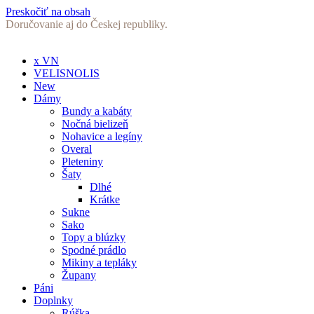
Preskočiť na obsah
Doručovanie aj do Českej republiky.
x VN
VELISNOLIS
New
Dámy
Bundy a kabáty
Nočná bielizeň
Nohavice a legíny
Overal
Pleteniny
Šaty
Dlhé
Krátke
Sukne
Sako
Topy a blúzky
Spodné prádlo
Mikiny a tepláky
Župany
Páni
Doplnky
Rúška