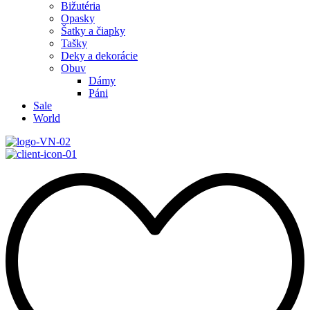
Bižutéria
Opasky
Šatky a čiapky
Tašky
Deky a dekorácie
Obuv
Dámy
Páni
Sale
World