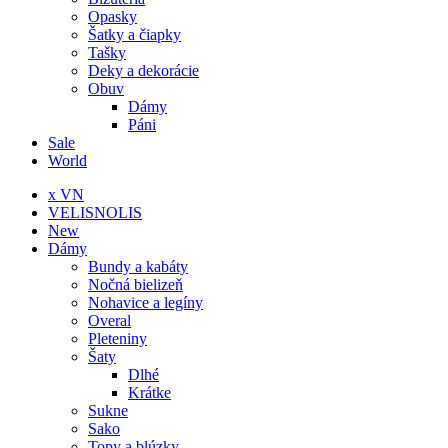
Opasky
Šatky a čiapky
Tašky
Deky a dekorácie
Obuv
Dámy
Páni
Sale
World
x VN
VELISNOLIS
New
Dámy
Bundy a kabáty
Nočná bielizeň
Nohavice a legíny
Overal
Pleteniny
Šaty
Dlhé
Krátke
Sukne
Sako
Topy a blúzky