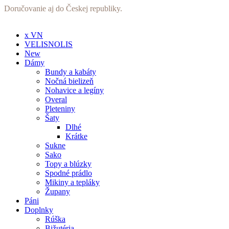
Preskočiť
Doručovanie aj do Českej republiky.
na
obsah
x VN
VELISNOLIS
New
Dámy
Bundy a kabáty
Nočná bielizeň
Nohavice a legíny
Overal
Pleteniny
Šaty
Dlhé
Krátke
Sukne
Sako
Topy a blúzky
Spodné prádlo
Mikiny a tepláky
Župany
Páni
Doplnky
Rúška
Bižutéria