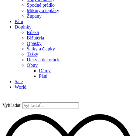
Spodné prádlo
Mikiny a tepláky
Župany
Páni
Doplnky
Rúška
Bižutéria
Opasky
Šatky a čiapky
Tašky
Deky a dekorácie
Obuv
Dámy
Páni
Sale
World
Vyhľadať