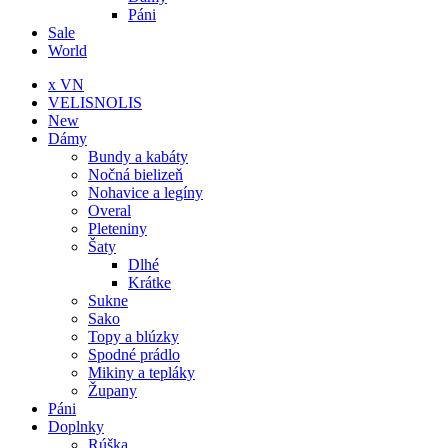
Páni
Sale
World
x VN
VELISNOLIS
New
Dámy
Bundy a kabáty
Nočná bielizeň
Nohavice a legíny
Overal
Pleteniny
Šaty
Dlhé
Krátke
Sukne
Sako
Topy a blúzky
Spodné prádlo
Mikiny a tepláky
Župany
Páni
Doplnky
Rúška