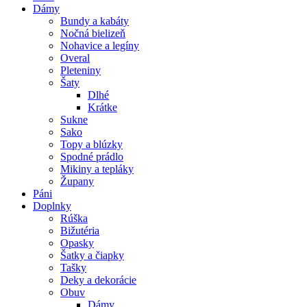
Dámy
Bundy a kabáty
Nočná bielizeň
Nohavice a legíny
Overal
Pleteniny
Šaty
Dlhé
Krátke
Sukne
Sako
Topy a blúzky
Spodné prádlo
Mikiny a tepláky
Župany
Páni
Doplnky
Rúška
Bižutéria
Opasky
Šatky a čiapky
Tašky
Deky a dekorácie
Obuv
Dámy