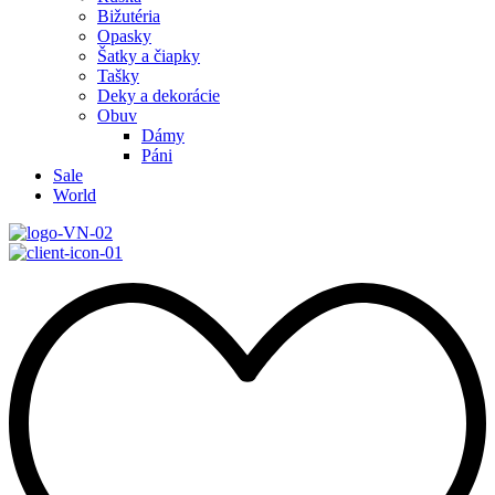
Bižutéria
Opasky
Šatky a čiapky
Tašky
Deky a dekorácie
Obuv
Dámy
Páni
Sale
World