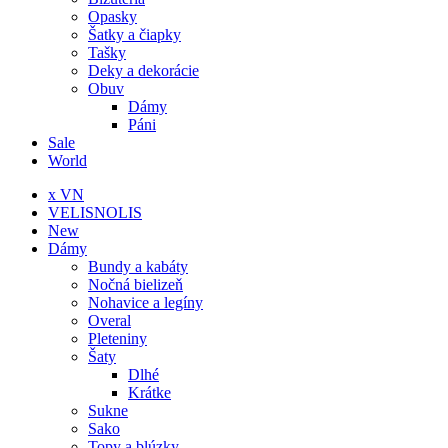
Opasky
Šatky a čiapky
Tašky
Deky a dekorácie
Obuv
Dámy
Páni
Sale
World
x VN
VELISNOLIS
New
Dámy
Bundy a kabáty
Nočná bielizeň
Nohavice a legíny
Overal
Pleteniny
Šaty
Dlhé
Krátke
Sukne
Sako
Topy a blúzky