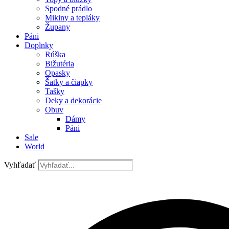
Spodné prádlo
Mikiny a tepláky
Župany
Páni
Doplnky
Rúška
Bižutéria
Opasky
Šatky a čiapky
Tašky
Deky a dekorácie
Obuv
Dámy
Páni
Sale
World
Vyhľadať