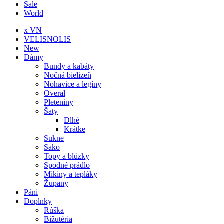
Sale
World
x VN
VELISNOLIS
New
Dámy
Bundy a kabáty
Nočná bielizeň
Nohavice a legíny
Overal
Pleteniny
Šaty
Dlhé
Krátke
Sukne
Sako
Topy a blúzky
Spodné prádlo
Mikiny a tepláky
Župany
Páni
Doplnky
Rúška
Bižutéria