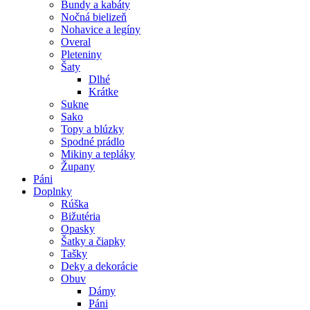
Bundy a kabáty
Nočná bielizeň
Nohavice a legíny
Overal
Pleteniny
Šaty
Dlhé
Krátke
Sukne
Sako
Topy a blúzky
Spodné prádlo
Mikiny a tepláky
Župany
Páni
Doplnky
Rúška
Bižutéria
Opasky
Šatky a čiapky
Tašky
Deky a dekorácie
Obuv
Dámy
Páni