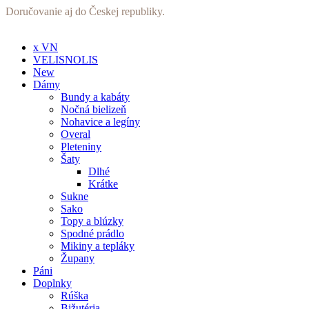
Preskočiť
Doručovanie aj do Českej republiky.
na
obsah
x VN
VELISNOLIS
New
Dámy
Bundy a kabáty
Nočná bielizeň
Nohavice a legíny
Overal
Pleteniny
Šaty
Dlhé
Krátke
Sukne
Sako
Topy a blúzky
Spodné prádlo
Mikiny a tepláky
Župany
Páni
Doplnky
Rúška
Bižutéria