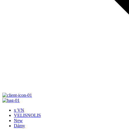
x VN
VELISNOLIS
New
Dámy