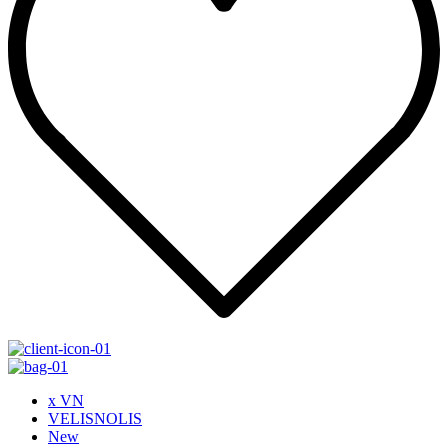
x VN
VELISNOLIS
New