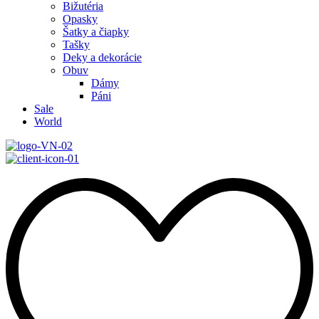
Bižutéria
Opasky
Šatky a čiapky
Tašky
Deky a dekorácie
Obuv
Dámy
Páni
Sale
World