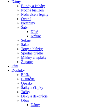
Dámy
Bundy a kabáty
Nočná bielizeň
Nohavice a legíny
Overal
Pleteniny
Šaty
Dlhé
Krátke
Sukne
Sako
Topy a blúzky
Spodné prádlo
Mikiny a tepláky
Župany
Páni
Doplnky
Rúška
Bižutéria
Opasky
Šatky a čiapky
Tašky
Deky a dekorácie
Obuv
Dámy