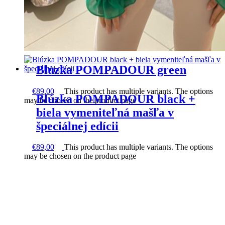
Blúzka POMPADOUR green
€
89,00
This product has multiple variants. The options
Blúzka POMPADOUR black +
may be chosen on the product page
biela vymeniteľná mašľa v
špeciálnej edícii
€
89,00
This product has multiple variants. The options
may be chosen on the product page