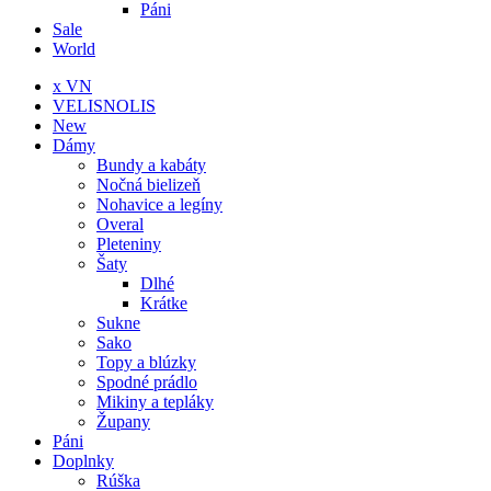
Páni
Sale
World
x VN
VELISNOLIS
New
Dámy
Bundy a kabáty
Nočná bielizeň
Nohavice a legíny
Overal
Pleteniny
Šaty
Dlhé
Krátke
Sukne
Sako
Topy a blúzky
Spodné prádlo
Mikiny a tepláky
Župany
Páni
Doplnky
Rúška