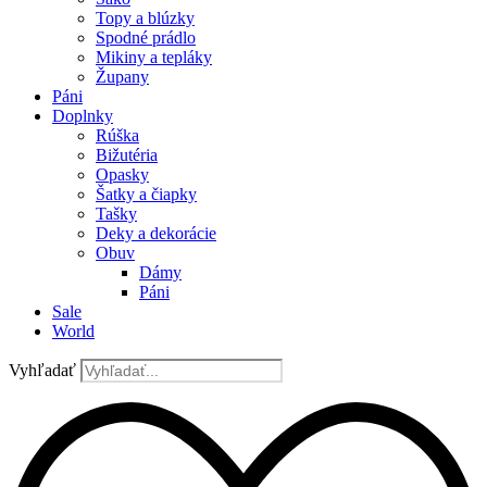
Topy a blúzky
Spodné prádlo
Mikiny a tepláky
Župany
Páni
Doplnky
Rúška
Bižutéria
Opasky
Šatky a čiapky
Tašky
Deky a dekorácie
Obuv
Dámy
Páni
Sale
World
Vyhľadať