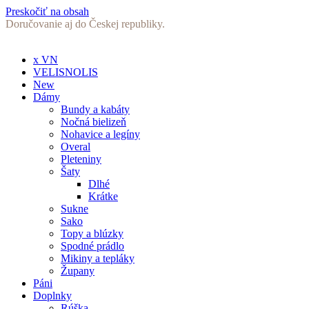
Preskočiť na obsah
Doručovanie aj do Českej republiky.
x VN
VELISNOLIS
New
Dámy
Bundy a kabáty
Nočná bielizeň
Nohavice a legíny
Overal
Pleteniny
Šaty
Dlhé
Krátke
Sukne
Sako
Topy a blúzky
Spodné prádlo
Mikiny a tepláky
Župany
Páni
Doplnky
Rúška