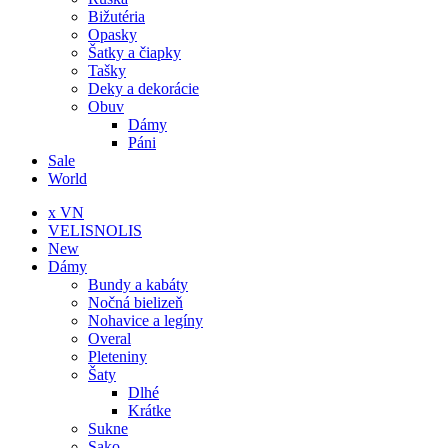
Bižutéria
Opasky
Šatky a čiapky
Tašky
Deky a dekorácie
Obuv
Dámy
Páni
Sale
World
x VN
VELISNOLIS
New
Dámy
Bundy a kabáty
Nočná bielizeň
Nohavice a legíny
Overal
Pleteniny
Šaty
Dlhé
Krátke
Sukne
Sako