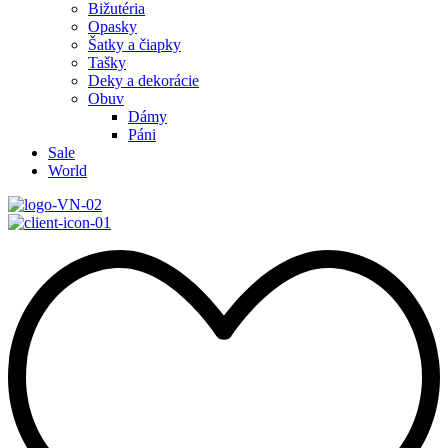
Bižutéria
Opasky
Šatky a čiapky
Tašky
Deky a dekorácie
Obuv
Dámy
Páni
Sale
World