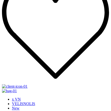
x VN
VELISNOLIS
New