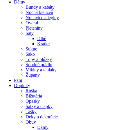
Dámy
Bundy a kabáty
Nočná bielizeň
Nohavice a legíny
Overal
Pleteniny
Šaty
Dlhé
Krátke
Sukne
Sako
Topy a blúzky
Spodné prádlo
Mikiny a tepláky
Župany
Páni
Doplnky
Rúška
Bižutéria
Opasky
Šatky a čiapky
Tašky
Deky a dekorácie
Obuv
Dámy