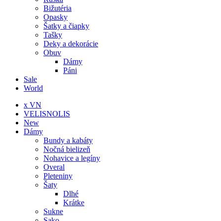
Bižutéria
Opasky
Šatky a čiapky
Tašky
Deky a dekorácie
Obuv
Dámy
Páni
Sale
World
x VN
VELISNOLIS
New
Dámy
Bundy a kabáty
Nočná bielizeň
Nohavice a legíny
Overal
Pleteniny
Šaty
Dlhé
Krátke
Sukne
Sako