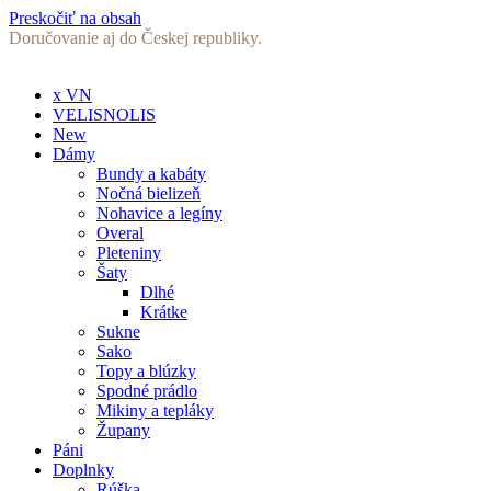
Preskočiť na obsah
Doručovanie aj do Českej republiky.
x VN
VELISNOLIS
New
Dámy
Bundy a kabáty
Nočná bielizeň
Nohavice a legíny
Overal
Pleteniny
Šaty
Dlhé
Krátke
Sukne
Sako
Topy a blúzky
Spodné prádlo
Mikiny a tepláky
Župany
Páni
Doplnky
Rúška