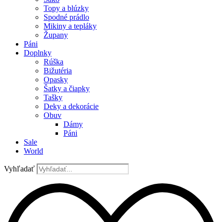
Topy a blúzky
Spodné prádlo
Mikiny a tepláky
Župany
Páni
Doplnky
Rúška
Bižutéria
Opasky
Šatky a čiapky
Tašky
Deky a dekorácie
Obuv
Dámy
Páni
Sale
World
Vyhľadať