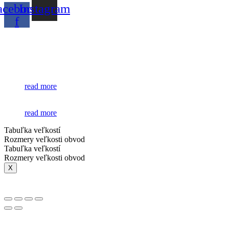
acebook-
Instagram
f
read more
read more
Tabuľka veľkostí
Rozmery veľkosti obvod
Tabuľka veľkostí
Rozmery veľkosti obvod
X