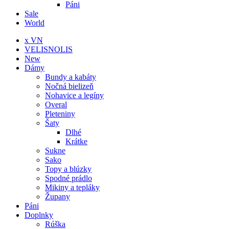
Páni
Sale
World
x VN
VELISNOLIS
New
Dámy
Bundy a kabáty
Nočná bielizeň
Nohavice a legíny
Overal
Pleteniny
Šaty
Dlhé
Krátke
Sukne
Sako
Topy a blúzky
Spodné prádlo
Mikiny a tepláky
Župany
Páni
Doplnky
Rúška