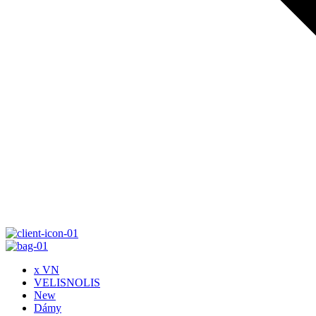
x VN
VELISNOLIS
New
Dámy