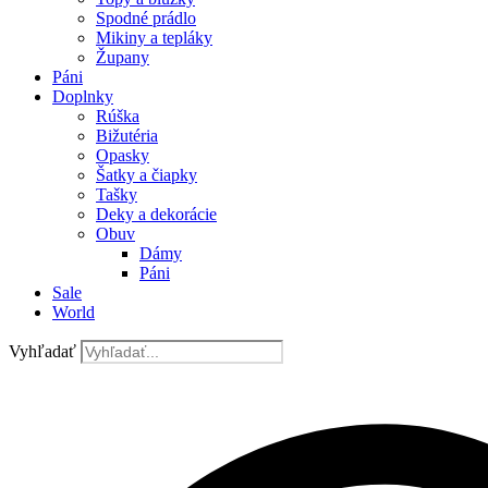
Spodné prádlo
Mikiny a tepláky
Župany
Páni
Doplnky
Rúška
Bižutéria
Opasky
Šatky a čiapky
Tašky
Deky a dekorácie
Obuv
Dámy
Páni
Sale
World
Vyhľadať