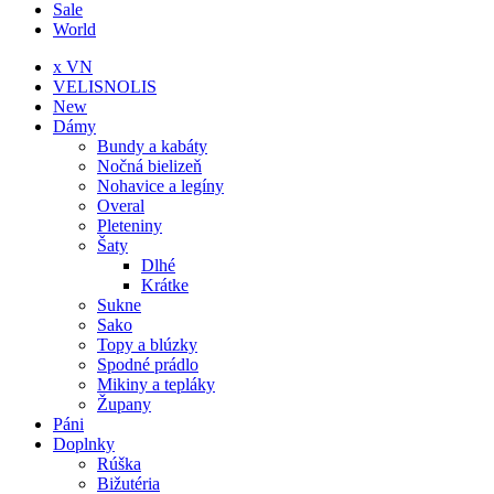
Sale
World
x VN
VELISNOLIS
New
Dámy
Bundy a kabáty
Nočná bielizeň
Nohavice a legíny
Overal
Pleteniny
Šaty
Dlhé
Krátke
Sukne
Sako
Topy a blúzky
Spodné prádlo
Mikiny a tepláky
Župany
Páni
Doplnky
Rúška
Bižutéria