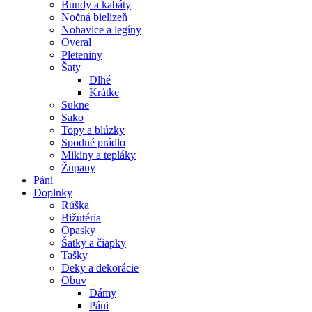
Bundy a kabáty
Nočná bielizeň
Nohavice a legíny
Overal
Pleteniny
Šaty
Dlhé
Krátke
Sukne
Sako
Topy a blúzky
Spodné prádlo
Mikiny a tepláky
Župany
Páni
Doplnky
Rúška
Bižutéria
Opasky
Šatky a čiapky
Tašky
Deky a dekorácie
Obuv
Dámy
Páni