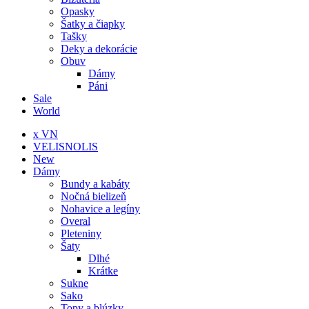
Opasky
Šatky a čiapky
Tašky
Deky a dekorácie
Obuv
Dámy
Páni
Sale
World
x VN
VELISNOLIS
New
Dámy
Bundy a kabáty
Nočná bielizeň
Nohavice a legíny
Overal
Pleteniny
Šaty
Dlhé
Krátke
Sukne
Sako
Topy a blúzky