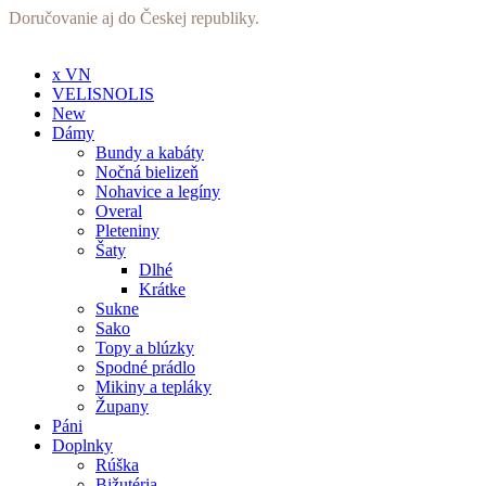
Preskočiť
Doručovanie aj do Českej republiky.
na
obsah
x VN
VELISNOLIS
New
Dámy
Bundy a kabáty
Nočná bielizeň
Nohavice a legíny
Overal
Pleteniny
Šaty
Dlhé
Krátke
Sukne
Sako
Topy a blúzky
Spodné prádlo
Mikiny a tepláky
Župany
Páni
Doplnky
Rúška
Bižutéria