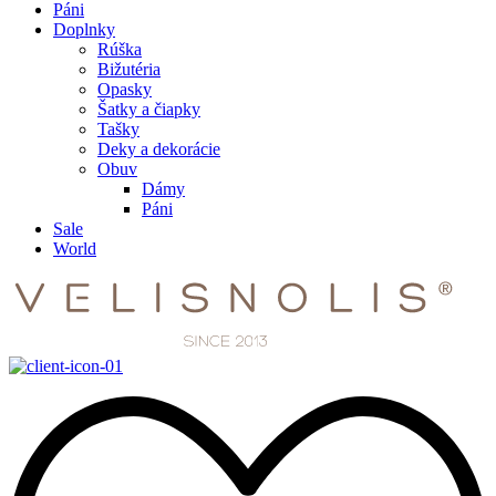
Páni
Doplnky
Rúška
Bižutéria
Opasky
Šatky a čiapky
Tašky
Deky a dekorácie
Obuv
Dámy
Páni
Sale
World