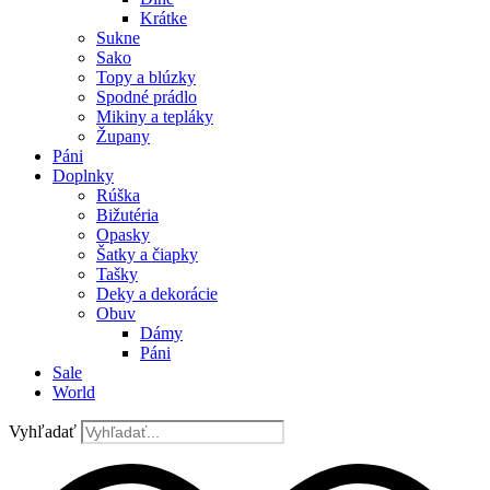
Krátke
Sukne
Sako
Topy a blúzky
Spodné prádlo
Mikiny a tepláky
Župany
Páni
Doplnky
Rúška
Bižutéria
Opasky
Šatky a čiapky
Tašky
Deky a dekorácie
Obuv
Dámy
Páni
Sale
World
Vyhľadať