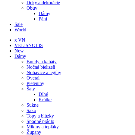
Deky a dekorácie
Obuv
Dámy
Páni
Sale
World
x VN
VELISNOLIS
New
Dámy
Bundy a kabáty
Nočná bielizeň
Nohavice a legíny
Overal
Pleteniny
Šaty
Dlhé
Krátke
Sukne
Sako
Topy a blúzky
Spodné prádlo
Mikiny a tepláky
Župany