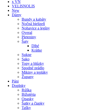
x VN
VELISNOLIS
New
Dámy
Bundy a kabáty
Nočná bielizeň
Nohavice a legíny
Overal
Pleteniny
Šaty
Dlhé
Krátke
Sukne
Sako
Topy a blúzky
Spodné prádlo
Mikiny a tepláky
Župany
Páni
Doplnky
Rúška
Bižutéria
Opasky
Šatky a čiapky
Tašky