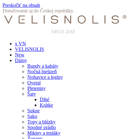
Preskočiť na obsah
Doručovanie aj do Českej republiky.
x VN
VELISNOLIS
New
Dámy
Bundy a kabáty
Nočná bielizeň
Nohavice a legíny
Overal
Pleteniny
Šaty
Dlhé
Krátke
Sukne
Sako
Topy a blúzky
Spodné prádlo
Mikiny a tepláky
Župany