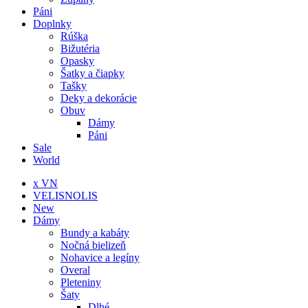
Páni
Doplnky
Rúška
Bižutéria
Opasky
Šatky a čiapky
Tašky
Deky a dekorácie
Obuv
Dámy
Páni
Sale
World
x VN
VELISNOLIS
New
Dámy
Bundy a kabáty
Nočná bielizeň
Nohavice a legíny
Overal
Pleteniny
Šaty
Dlhé