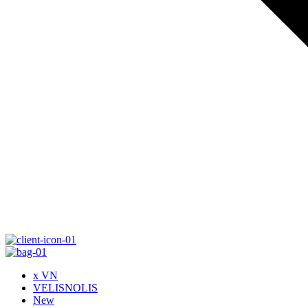
x VN
VELISNOLIS
New