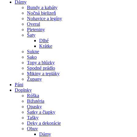
Dámy
Bundy a kabáty
Nočná bielizeň
Nohavice a legíny
Overal
Pleteniny
Šaty
Dlhé
Krátke
Sukne
Sako
Topy a blúzky
Spodné prádlo
Mikiny a tepláky
Župany
Páni
Doplnky
Rúška
Bižutéria
Opasky
Šatky a čiapky
Tašky
Deky a dekorácie
Obuv
Dámy