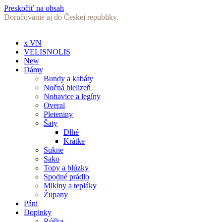
Preskočiť na obsah
Doručovanie aj do Českej republiky.
x VN
VELISNOLIS
New
Dámy
Bundy a kabáty
Nočná bielizeň
Nohavice a legíny
Overal
Pleteniny
Šaty
Dlhé
Krátke
Sukne
Sako
Topy a blúzky
Spodné prádlo
Mikiny a tepláky
Župany
Páni
Doplnky
Rúška