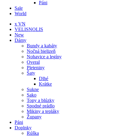
Páni
Sale
World
x VN
VELISNOLIS
New
Dámy
Bundy a kabáty
Nočná bielizeň
Nohavice a legíny
Overal
Pleteniny
Šaty
Dlhé
Krátke
Sukne
Sako
Topy a blúzky
Spodné prádlo
Mikiny a tepláky
Župany
Páni
Doplnky
Rúška