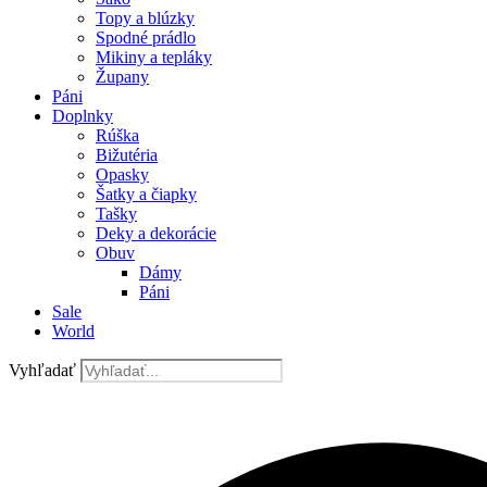
Topy a blúzky
Spodné prádlo
Mikiny a tepláky
Župany
Páni
Doplnky
Rúška
Bižutéria
Opasky
Šatky a čiapky
Tašky
Deky a dekorácie
Obuv
Dámy
Páni
Sale
World
Vyhľadať