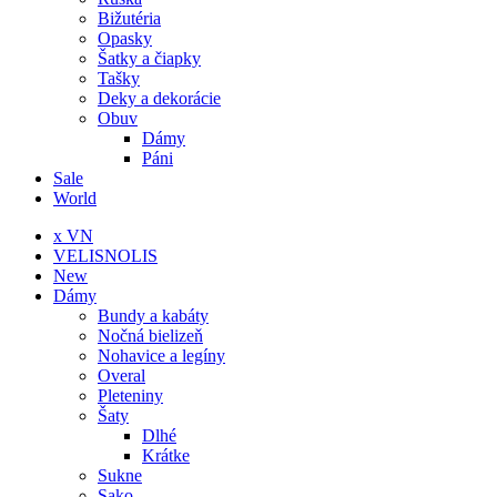
Bižutéria
Opasky
Šatky a čiapky
Tašky
Deky a dekorácie
Obuv
Dámy
Páni
Sale
World
x VN
VELISNOLIS
New
Dámy
Bundy a kabáty
Nočná bielizeň
Nohavice a legíny
Overal
Pleteniny
Šaty
Dlhé
Krátke
Sukne
Sako