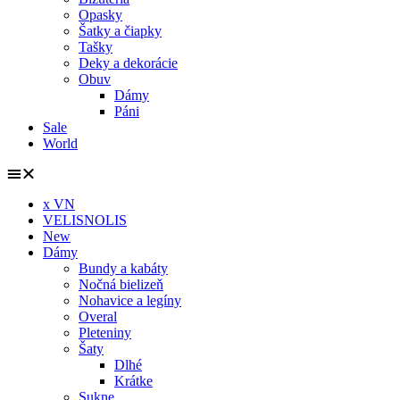
Opasky
Šatky a čiapky
Tašky
Deky a dekorácie
Obuv
Dámy
Páni
Sale
World
x VN
VELISNOLIS
New
Dámy
Bundy a kabáty
Nočná bielizeň
Nohavice a legíny
Overal
Pleteniny
Šaty
Dlhé
Krátke
Sukne