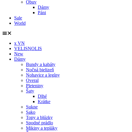
Obuv
Dámy
Páni
Sale
World
x VN
VELISNOLIS
New
Dámy
Bundy a kabáty
Nočná bielizeň
Nohavice a legíny
Overal
Pleteniny
Šaty
Dlhé
Krátke
Sukne
Sako
Topy a blúzky
Spodné prádlo
Mikiny a tepláky