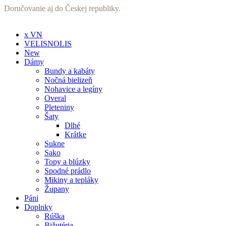
Preskočiť
Doručovanie aj do Českej republiky.
na
obsah
x VN
VELISNOLIS
New
Dámy
Bundy a kabáty
Nočná bielizeň
Nohavice a legíny
Overal
Pleteniny
Šaty
Dlhé
Krátke
Sukne
Sako
Topy a blúzky
Spodné prádlo
Mikiny a tepláky
Župany
Páni
Doplnky
Rúška
Bižutéria