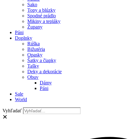
Sako
Topy a blúzky
Spodné prádlo
Mikiny a tepláky
Župany
Páni
Doplnky
Rúška
Bižutéria
Opasky
Šatky a čiapky
Tašky
Deky a dekorácie
Obuv
Dámy
Páni
Sale
World
Vyhľadať