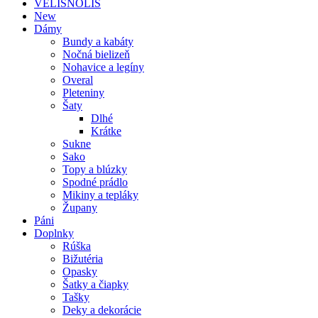
VELISNOLIS
New
Dámy
Bundy a kabáty
Nočná bielizeň
Nohavice a legíny
Overal
Pleteniny
Šaty
Dlhé
Krátke
Sukne
Sako
Topy a blúzky
Spodné prádlo
Mikiny a tepláky
Župany
Páni
Doplnky
Rúška
Bižutéria
Opasky
Šatky a čiapky
Tašky
Deky a dekorácie