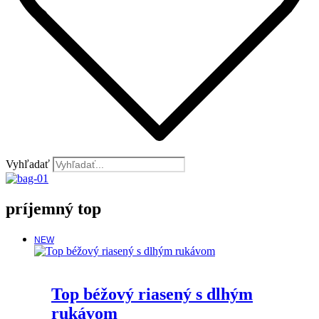
Vyhľadať
príjemný top
NEW
Top béžový riasený s dlhým
rukávom