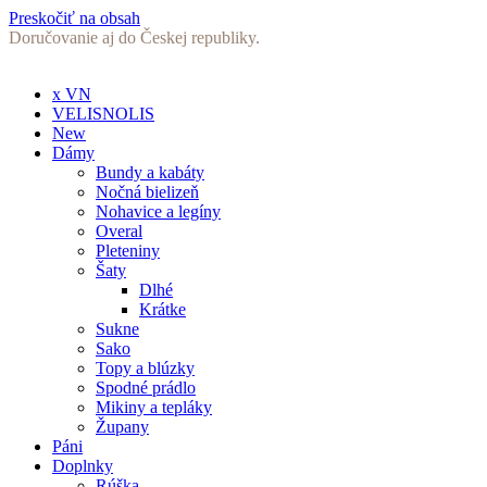
Preskočiť na obsah
Doručovanie aj do Českej republiky.
x VN
VELISNOLIS
New
Dámy
Bundy a kabáty
Nočná bielizeň
Nohavice a legíny
Overal
Pleteniny
Šaty
Dlhé
Krátke
Sukne
Sako
Topy a blúzky
Spodné prádlo
Mikiny a tepláky
Župany
Páni
Doplnky
Rúška