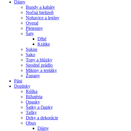
Dámy
Bundy a kabáty
Nočná bielizeň
Nohavice a legíny
Overal
Pleteniny
Šaty
Dlhé
Krátke
Sukne
Sako
Topy a blúzky
Spodné prádlo
Mikiny a tepláky
Župany
Páni
Doplnky
Rúška
Bižutéria
Opasky
Šatky a čiapky
Tašky
Deky a dekorácie
Obuv
Dámy