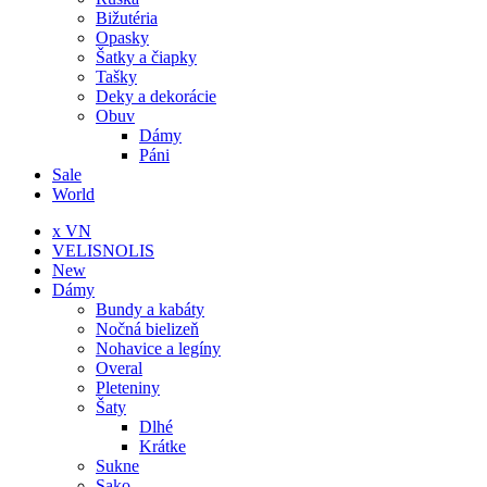
Bižutéria
Opasky
Šatky a čiapky
Tašky
Deky a dekorácie
Obuv
Dámy
Páni
Sale
World
x VN
VELISNOLIS
New
Dámy
Bundy a kabáty
Nočná bielizeň
Nohavice a legíny
Overal
Pleteniny
Šaty
Dlhé
Krátke
Sukne
Sako