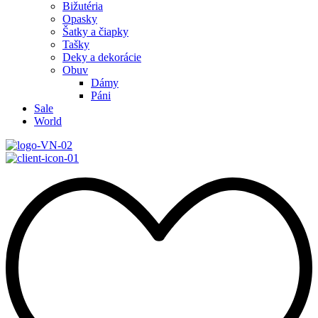
Bižutéria
Opasky
Šatky a čiapky
Tašky
Deky a dekorácie
Obuv
Dámy
Páni
Sale
World