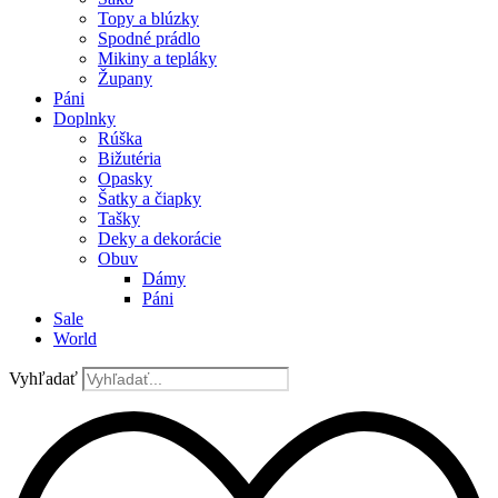
Topy a blúzky
Spodné prádlo
Mikiny a tepláky
Župany
Páni
Doplnky
Rúška
Bižutéria
Opasky
Šatky a čiapky
Tašky
Deky a dekorácie
Obuv
Dámy
Páni
Sale
World
Vyhľadať