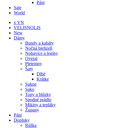
Páni
Sale
World
x VN
VELISNOLIS
New
Dámy
Bundy a kabáty
Nočná bielizeň
Nohavice a legíny
Overal
Pleteniny
Šaty
Dlhé
Krátke
Sukne
Sako
Topy a blúzky
Spodné prádlo
Mikiny a tepláky
Župany
Páni
Doplnky
Rúška