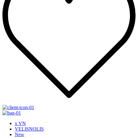
x VN
VELISNOLIS
New