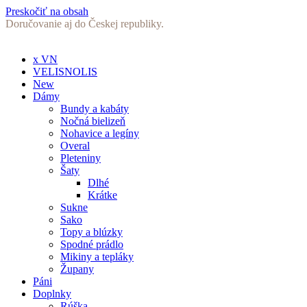
Preskočiť na obsah
Doručovanie aj do Českej republiky.
x VN
VELISNOLIS
New
Dámy
Bundy a kabáty
Nočná bielizeň
Nohavice a legíny
Overal
Pleteniny
Šaty
Dlhé
Krátke
Sukne
Sako
Topy a blúzky
Spodné prádlo
Mikiny a tepláky
Župany
Páni
Doplnky
Rúška