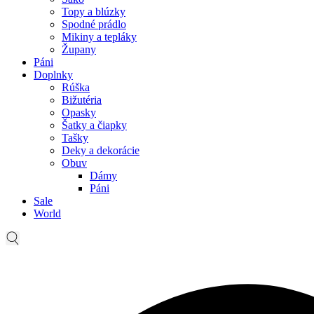
Topy a blúzky
Spodné prádlo
Mikiny a tepláky
Župany
Páni
Doplnky
Rúška
Bižutéria
Opasky
Šatky a čiapky
Tašky
Deky a dekorácie
Obuv
Dámy
Páni
Sale
World