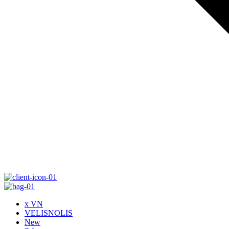
x VN
VELISNOLIS
New