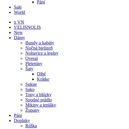
Páni
Sale
World
x VN
VELISNOLIS
New
Dámy
Bundy a kabáty
Nočná bielizeň
Nohavice a legíny
Overal
Pleteniny
Šaty
Dlhé
Krátke
Sukne
Sako
Topy a blúzky
Spodné prádlo
Mikiny a tepláky
Župany
Páni
Doplnky
Rúška