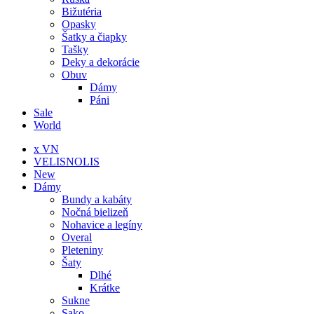
Bižutéria
Opasky
Šatky a čiapky
Tašky
Deky a dekorácie
Obuv
Dámy
Páni
Sale
World
x VN
VELISNOLIS
New
Dámy
Bundy a kabáty
Nočná bielizeň
Nohavice a legíny
Overal
Pleteniny
Šaty
Dlhé
Krátke
Sukne
Sako