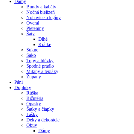
Dámy
Bundy a kabáty
Nočná bielizeň
Nohavice a legíny
Overal
Pleteniny
Šaty
Dlhé
Krátke
Sukne
Sako
Topy a blúzky
Spodné prádlo
Mikiny a tepláky
Župany
Páni
Doplnky
Rúška
Bižutéria
Opasky
Šatky a čiapky
Tašky
Deky a dekorácie
Obuv
Dámy