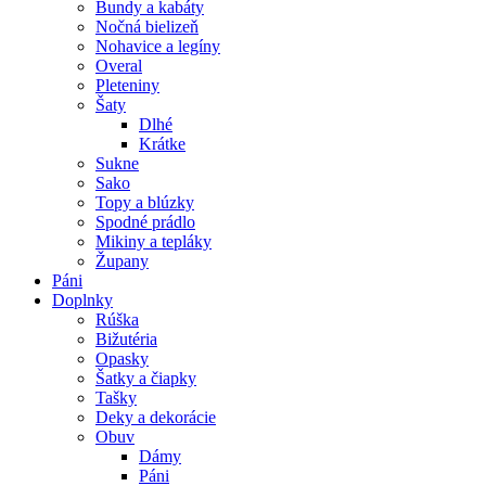
Bundy a kabáty
Nočná bielizeň
Nohavice a legíny
Overal
Pleteniny
Šaty
Dlhé
Krátke
Sukne
Sako
Topy a blúzky
Spodné prádlo
Mikiny a tepláky
Župany
Páni
Doplnky
Rúška
Bižutéria
Opasky
Šatky a čiapky
Tašky
Deky a dekorácie
Obuv
Dámy
Páni