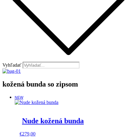
Vyhľadať
kožená bunda so zipsom
NEW
Nude kožená bunda
This
€
279,00