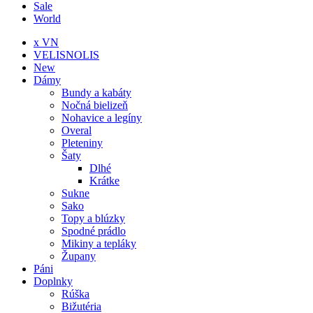
Sale
World
x VN
VELISNOLIS
New
Dámy
Bundy a kabáty
Nočná bielizeň
Nohavice a legíny
Overal
Pleteniny
Šaty
Dlhé
Krátke
Sukne
Sako
Topy a blúzky
Spodné prádlo
Mikiny a tepláky
Župany
Páni
Doplnky
Rúška
Bižutéria