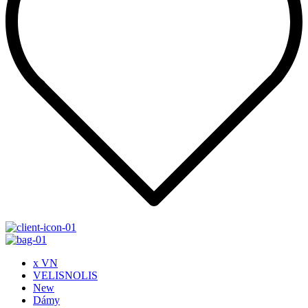
x VN
VELISNOLIS
New
Dámy