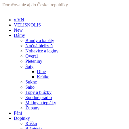
Preskočiť
Doručovanie aj do Českej republiky.
na
obsah
x VN
VELISNOLIS
New
Dámy
Bundy a kabáty
Nočná bielizeň
Nohavice a legíny
Overal
Pleteniny
Šaty
Dlhé
Krátke
Sukne
Sako
Topy a blúzky
Spodné prádlo
Mikiny a tepláky
Župany
Páni
Doplnky
Rúška
Bižutéria