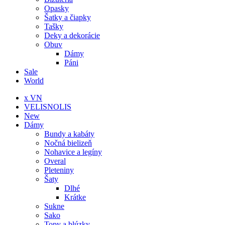
Opasky
Šatky a čiapky
Tašky
Deky a dekorácie
Obuv
Dámy
Páni
Sale
World
x VN
VELISNOLIS
New
Dámy
Bundy a kabáty
Nočná bielizeň
Nohavice a legíny
Overal
Pleteniny
Šaty
Dlhé
Krátke
Sukne
Sako
Topy a blúzky