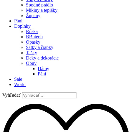
Spodné prádlo
Mikiny a tepláky
Župany
Páni
Doplnky
Rúška
Bižutéria
Opasky
Šatky a čiapky
Tašky
Deky a dekorácie
Obuv
Dámy
Páni
Sale
World
Vyhľadať