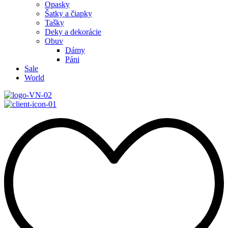
Opasky
Šatky a čiapky
Tašky
Deky a dekorácie
Obuv
Dámy
Páni
Sale
World