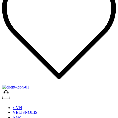
x VN
VELISNOLIS
New