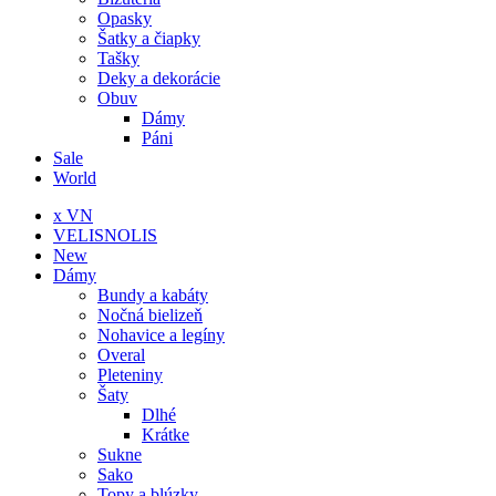
Opasky
Šatky a čiapky
Tašky
Deky a dekorácie
Obuv
Dámy
Páni
Sale
World
x VN
VELISNOLIS
New
Dámy
Bundy a kabáty
Nočná bielizeň
Nohavice a legíny
Overal
Pleteniny
Šaty
Dlhé
Krátke
Sukne
Sako
Topy a blúzky