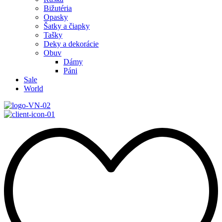
Bižutéria
Opasky
Šatky a čiapky
Tašky
Deky a dekorácie
Obuv
Dámy
Páni
Sale
World