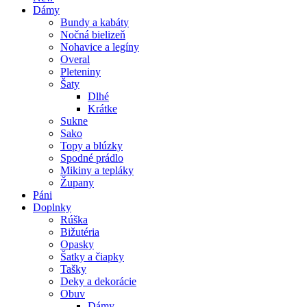
Dámy
Bundy a kabáty
Nočná bielizeň
Nohavice a legíny
Overal
Pleteniny
Šaty
Dlhé
Krátke
Sukne
Sako
Topy a blúzky
Spodné prádlo
Mikiny a tepláky
Župany
Páni
Doplnky
Rúška
Bižutéria
Opasky
Šatky a čiapky
Tašky
Deky a dekorácie
Obuv
Dámy