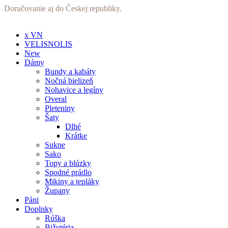
Preskočiť
Doručovanie aj do Českej republiky.
na
obsah
x VN
VELISNOLIS
New
Dámy
Bundy a kabáty
Nočná bielizeň
Nohavice a legíny
Overal
Pleteniny
Šaty
Dlhé
Krátke
Sukne
Sako
Topy a blúzky
Spodné prádlo
Mikiny a tepláky
Župany
Páni
Doplnky
Rúška
Bižutéria