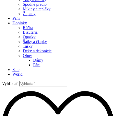
Spodné prádlo
Mikiny a tepláky
Župany
Páni
Doplnky
Rúška
Bižutéria
Opasky
Šatky a čiapky
Tašky
Deky a dekorácie
Obuv
Dámy
Páni
Sale
World
Vyhľadať