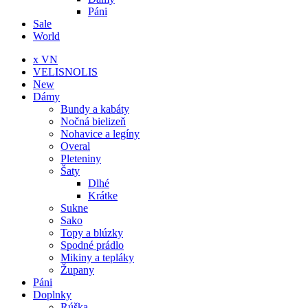
Páni
Sale
World
x VN
VELISNOLIS
New
Dámy
Bundy a kabáty
Nočná bielizeň
Nohavice a legíny
Overal
Pleteniny
Šaty
Dlhé
Krátke
Sukne
Sako
Topy a blúzky
Spodné prádlo
Mikiny a tepláky
Župany
Páni
Doplnky
Rúška