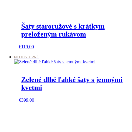
Šaty staroružové s krátkym
preloženým rukávom
This
€
119,00
product
has
NEDOSTUPNÉ
multiple
variants.
The
Zelené dlhé ľahké šaty s jemnými
options
may
kvetmi
be
chosen
on
This
€
399,00
the
product
product
has
page
multiple
variants.
The
options