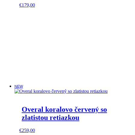
This
€
179,00
product
has
multiple
variants.
The
options
may
be
chosen
on
the
product
page
NEW
Overal koralovo červený so
zlatistou retiazkou
This
€
259,00