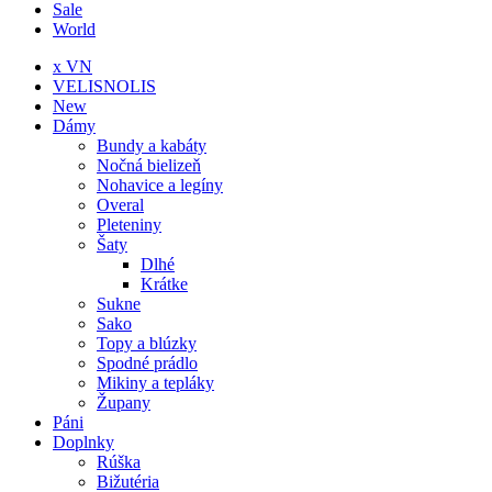
Sale
World
x VN
VELISNOLIS
New
Dámy
Bundy a kabáty
Nočná bielizeň
Nohavice a legíny
Overal
Pleteniny
Šaty
Dlhé
Krátke
Sukne
Sako
Topy a blúzky
Spodné prádlo
Mikiny a tepláky
Župany
Páni
Doplnky
Rúška
Bižutéria