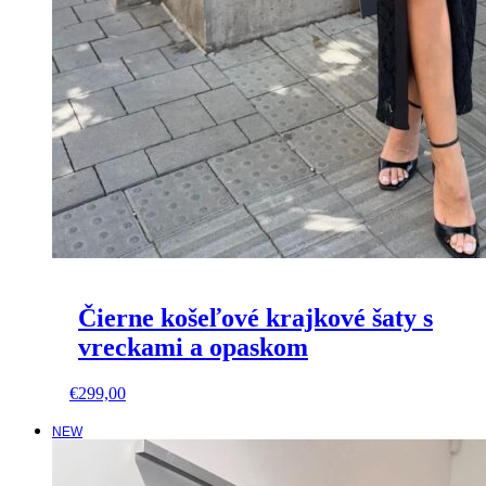
Čierne košeľové krajkové šaty s
vreckami a opaskom
This
€
299,00
product
has
NEW
multiple
variants.