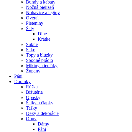
Bundy a kabáty
Nočná bielizeň
Nohavice a legíny
Overal
Pleteniny
Šaty
Dlhé
Krátke
Sukne
Sako
Topy a blúzky
Spodné prádlo
Mikiny a tepláky
Župany
Páni
Doplnky
Rúška
Bižutéria
Opasky
Šatky a čiapky
Tašky
Deky a dekorácie
Obuv
Dámy
Páni