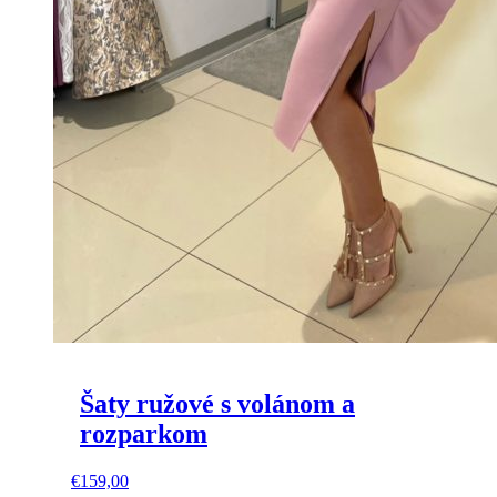
Šaty ružové s volánom a
rozparkom
This
€
159,00