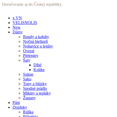
Preskočiť
Doručovanie aj do Českej republiky.
na
obsah
x VN
VELISNOLIS
New
Dámy
Bundy a kabáty
Nočná bielizeň
Nohavice a legíny
Overal
Pleteniny
Šaty
Dlhé
Krátke
Sukne
Sako
Topy a blúzky
Spodné prádlo
Mikiny a tepláky
Župany
Páni
Doplnky
Rúška
Bižutéria