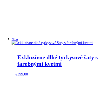
may
be
chosen
on
the
product
page
NEW
Exkluzívne dlhé tyrkysové šaty s
farebnými kvetmi
This
€
399,00
product
has
multiple
variants.
The
options
may