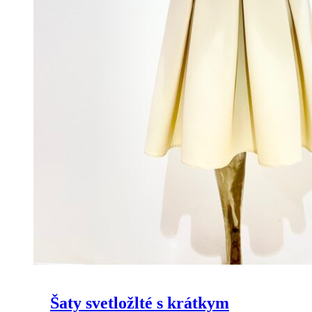
Šaty svetložlté s krátkym