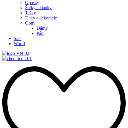
Opasky
Šatky a čiapky
Tašky
Deky a dekorácie
Obuv
Dámy
Páni
Sale
World