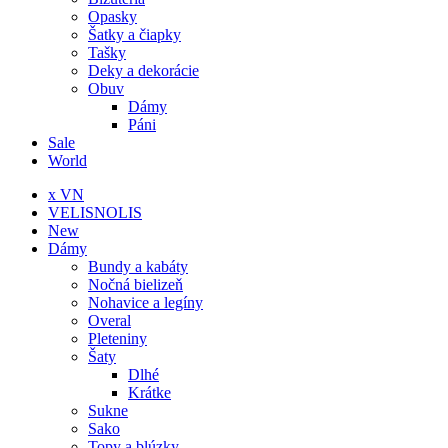
Opasky
Šatky a čiapky
Tašky
Deky a dekorácie
Obuv
Dámy
Páni
Sale
World
x VN
VELISNOLIS
New
Dámy
Bundy a kabáty
Nočná bielizeň
Nohavice a legíny
Overal
Pleteniny
Šaty
Dlhé
Krátke
Sukne
Sako
Topy a blúzky