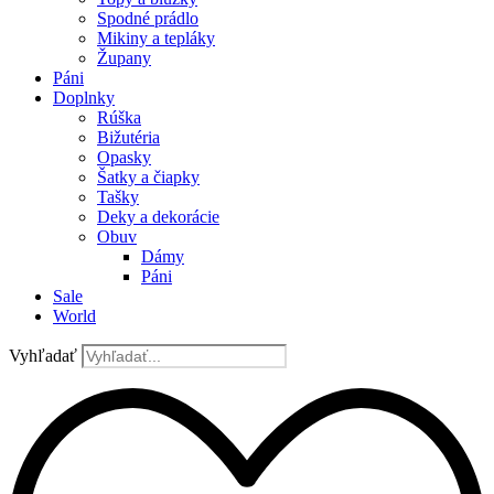
Spodné prádlo
Mikiny a tepláky
Župany
Páni
Doplnky
Rúška
Bižutéria
Opasky
Šatky a čiapky
Tašky
Deky a dekorácie
Obuv
Dámy
Páni
Sale
World
Vyhľadať