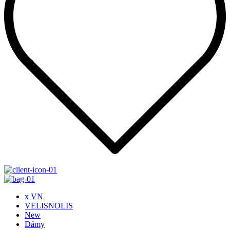
x VN
VELISNOLIS
New
Dámy