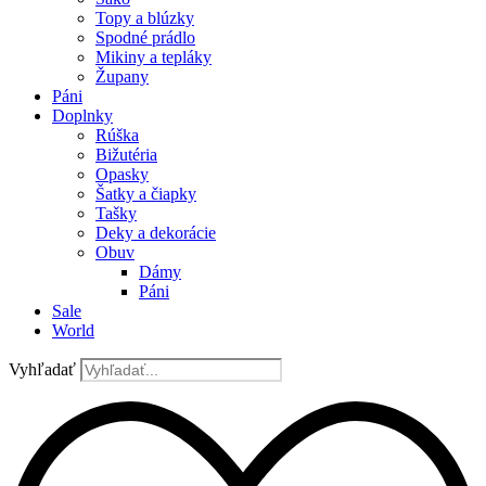
Topy a blúzky
Spodné prádlo
Mikiny a tepláky
Župany
Páni
Doplnky
Rúška
Bižutéria
Opasky
Šatky a čiapky
Tašky
Deky a dekorácie
Obuv
Dámy
Páni
Sale
World
Vyhľadať