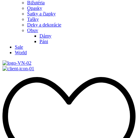
Bižutéria
Opasky
Šatky a čiapky
Tašky
Deky a dekorácie
Obuv
Dámy
Páni
Sale
World