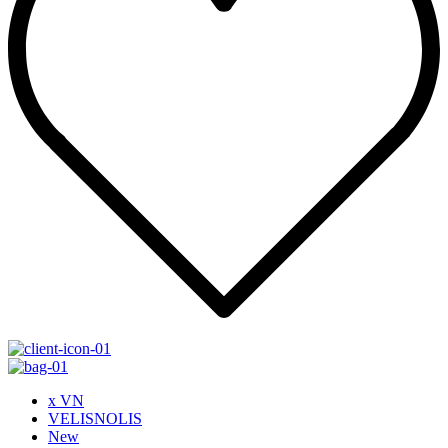
x VN
VELISNOLIS
New