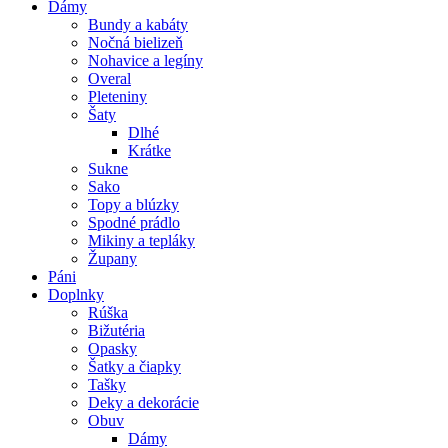
Dámy
Bundy a kabáty
Nočná bielizeň
Nohavice a legíny
Overal
Pleteniny
Šaty
Dlhé
Krátke
Sukne
Sako
Topy a blúzky
Spodné prádlo
Mikiny a tepláky
Župany
Páni
Doplnky
Rúška
Bižutéria
Opasky
Šatky a čiapky
Tašky
Deky a dekorácie
Obuv
Dámy