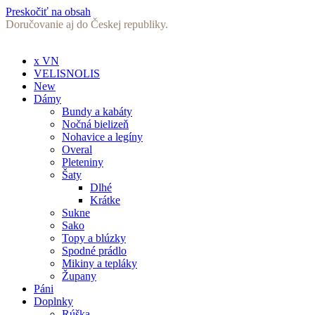
Preskočiť na obsah
Doručovanie aj do Českej republiky.
x VN
VELISNOLIS
New
Dámy
Bundy a kabáty
Nočná bielizeň
Nohavice a legíny
Overal
Pleteniny
Šaty
Dlhé
Krátke
Sukne
Sako
Topy a blúzky
Spodné prádlo
Mikiny a tepláky
Župany
Páni
Doplnky
Rúška