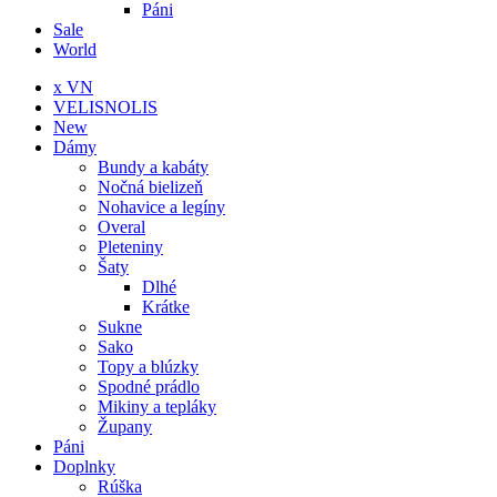
Páni
Sale
World
x VN
VELISNOLIS
New
Dámy
Bundy a kabáty
Nočná bielizeň
Nohavice a legíny
Overal
Pleteniny
Šaty
Dlhé
Krátke
Sukne
Sako
Topy a blúzky
Spodné prádlo
Mikiny a tepláky
Župany
Páni
Doplnky
Rúška