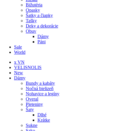
Bižutéria
Opasky
Šatky a čiapky
Tašky
Deky a dekorácie
Obuv
Dámy
Páni
Sale
World
x VN
VELISNOLIS
New
Dámy
Bundy a kabáty
Nočná bielizeň
Nohavice a legíny
Overal
Pleteniny
Šaty
Dlhé
Krátke
Sukne
Sako