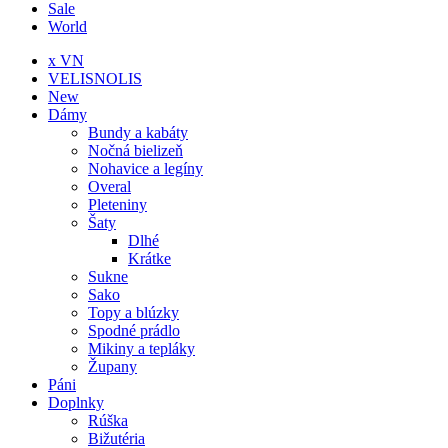
Sale
World
x VN
VELISNOLIS
New
Dámy
Bundy a kabáty
Nočná bielizeň
Nohavice a legíny
Overal
Pleteniny
Šaty
Dlhé
Krátke
Sukne
Sako
Topy a blúzky
Spodné prádlo
Mikiny a tepláky
Župany
Páni
Doplnky
Rúška
Bižutéria