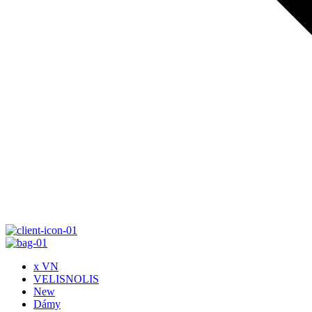
x VN
VELISNOLIS
New
Dámy