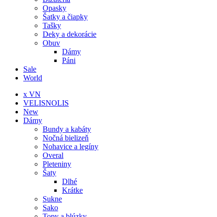
Opasky
Šatky a čiapky
Tašky
Deky a dekorácie
Obuv
Dámy
Páni
Sale
World
x VN
VELISNOLIS
New
Dámy
Bundy a kabáty
Nočná bielizeň
Nohavice a legíny
Overal
Pleteniny
Šaty
Dlhé
Krátke
Sukne
Sako
Topy a blúzky