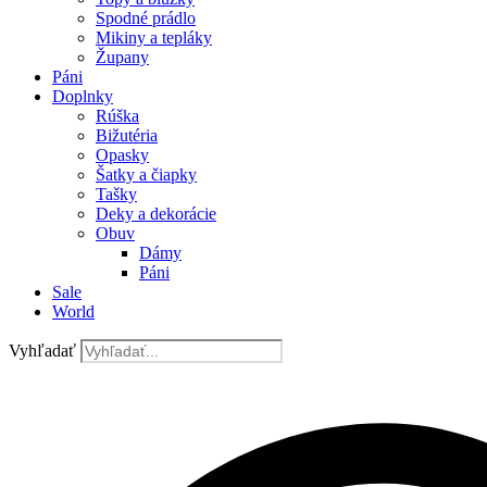
Spodné prádlo
Mikiny a tepláky
Župany
Páni
Doplnky
Rúška
Bižutéria
Opasky
Šatky a čiapky
Tašky
Deky a dekorácie
Obuv
Dámy
Páni
Sale
World
Vyhľadať