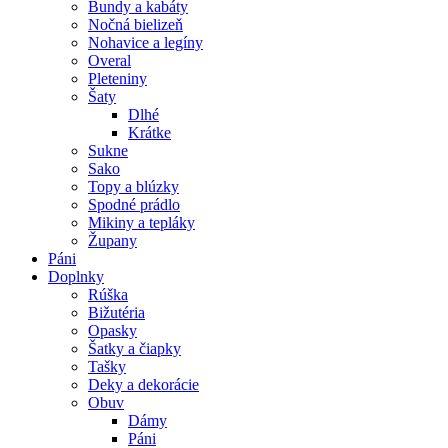
Bundy a kabáty
Nočná bielizeň
Nohavice a legíny
Overal
Pleteniny
Šaty
Dlhé
Krátke
Sukne
Sako
Topy a blúzky
Spodné prádlo
Mikiny a tepláky
Župany
Páni
Doplnky
Rúška
Bižutéria
Opasky
Šatky a čiapky
Tašky
Deky a dekorácie
Obuv
Dámy
Páni