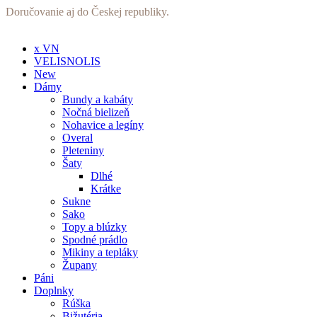
Preskočiť
Doručovanie aj do Českej republiky.
na
obsah
x VN
VELISNOLIS
New
Dámy
Bundy a kabáty
Nočná bielizeň
Nohavice a legíny
Overal
Pleteniny
Šaty
Dlhé
Krátke
Sukne
Sako
Topy a blúzky
Spodné prádlo
Mikiny a tepláky
Župany
Páni
Doplnky
Rúška
Bižutéria