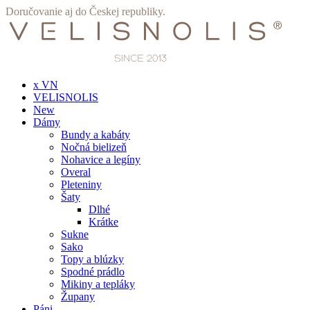
Preskočiť
Doručovanie aj do Českej republiky.
na
obsah
x VN
VELISNOLIS
New
Dámy
Bundy a kabáty
Nočná bielizeň
Nohavice a legíny
Overal
Pleteniny
Šaty
Dlhé
Krátke
Sukne
Sako
Topy a blúzky
Spodné prádlo
Mikiny a tepláky
Župany
Páni