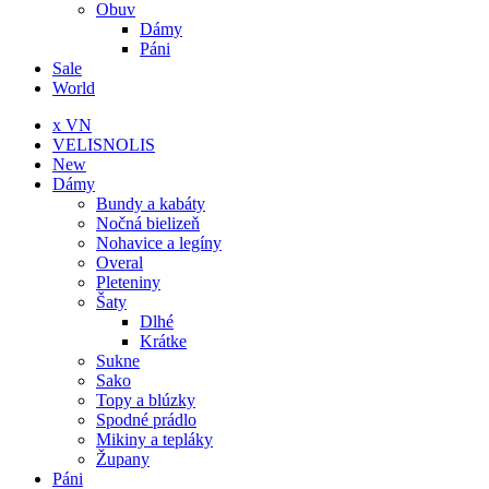
Obuv
Dámy
Páni
Sale
World
x VN
VELISNOLIS
New
Dámy
Bundy a kabáty
Nočná bielizeň
Nohavice a legíny
Overal
Pleteniny
Šaty
Dlhé
Krátke
Sukne
Sako
Topy a blúzky
Spodné prádlo
Mikiny a tepláky
Župany
Páni