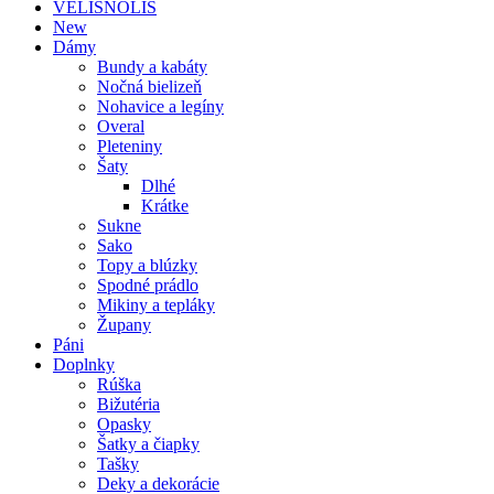
VELISNOLIS
New
Dámy
Bundy a kabáty
Nočná bielizeň
Nohavice a legíny
Overal
Pleteniny
Šaty
Dlhé
Krátke
Sukne
Sako
Topy a blúzky
Spodné prádlo
Mikiny a tepláky
Župany
Páni
Doplnky
Rúška
Bižutéria
Opasky
Šatky a čiapky
Tašky
Deky a dekorácie