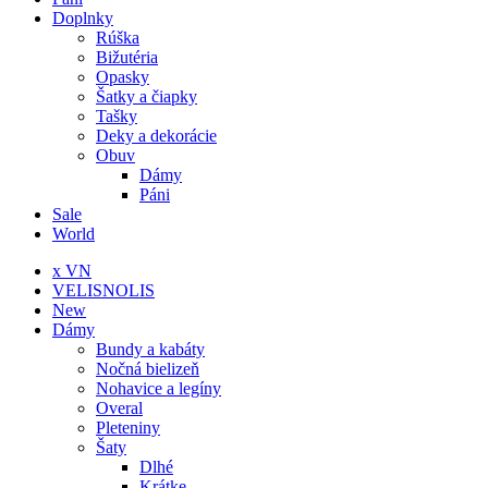
Doplnky
Rúška
Bižutéria
Opasky
Šatky a čiapky
Tašky
Deky a dekorácie
Obuv
Dámy
Páni
Sale
World
x VN
VELISNOLIS
New
Dámy
Bundy a kabáty
Nočná bielizeň
Nohavice a legíny
Overal
Pleteniny
Šaty
Dlhé
Krátke