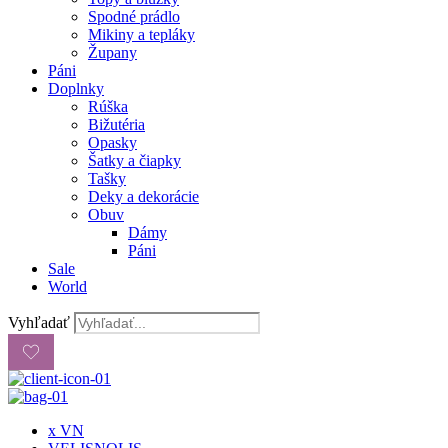
Spodné prádlo
Mikiny a tepláky
Župany
Páni
Doplnky
Rúška
Bižutéria
Opasky
Šatky a čiapky
Tašky
Deky a dekorácie
Obuv
Dámy
Páni
Sale
World
Vyhľadať
x VN