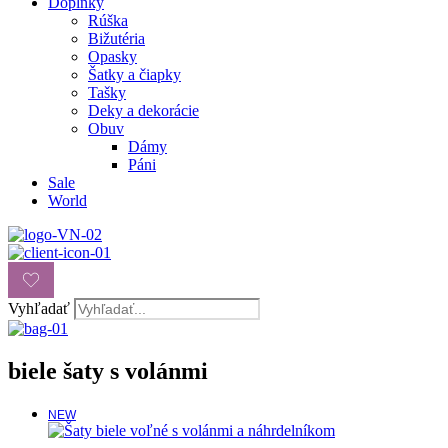
Doplnky
Rúška
Bižutéria
Opasky
Šatky a čiapky
Tašky
Deky a dekorácie
Obuv
Dámy
Páni
Sale
World
Vyhľadať
biele šaty s volánmi
NEW