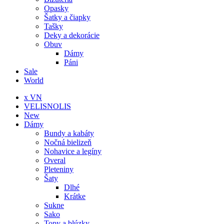
Opasky
Šatky a čiapky
Tašky
Deky a dekorácie
Obuv
Dámy
Páni
Sale
World
x VN
VELISNOLIS
New
Dámy
Bundy a kabáty
Nočná bielizeň
Nohavice a legíny
Overal
Pleteniny
Šaty
Dlhé
Krátke
Sukne
Sako
Topy a blúzky