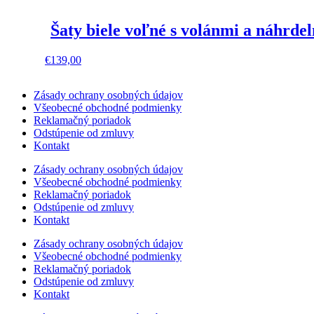
Šaty biele voľné s volánmi a náhrde
This
€
139,00
product
has
Zásady ochrany osobných údajov
multiple
Všeobecné obchodné podmienky
variants.
Reklamačný poriadok
The
Odstúpenie od zmluvy
options
Kontakt
may
be
Zásady ochrany osobných údajov
chosen
Všeobecné obchodné podmienky
on
Reklamačný poriadok
the
Odstúpenie od zmluvy
product
Kontakt
page
Zásady ochrany osobných údajov
Všeobecné obchodné podmienky
Reklamačný poriadok
Odstúpenie od zmluvy
Kontakt