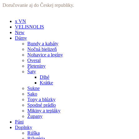
Preskočiť
Doručovanie aj do Českej republiky.
na
obsah
x VN
VELISNOLIS
New
Dámy
Bundy a kabáty
Nočná bielizeň
Nohavice a legíny
Overal
Pleteniny
Šaty
Dlhé
Krátke
Sukne
Sako
Topy a blúzky
Spodné prádlo
Mikiny a tepláky
Župany
Páni
Doplnky
Rúška
Bižutéria