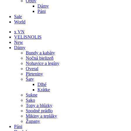
Obuv
Dámy
Páni
Sale
World
x VN
VELISNOLIS
New
Dámy
Bundy a kabáty
Nočná bielizeň
Nohavice a legíny
Overal
Pleteniny
Šaty
Dlhé
Krátke
Sukne
Sako
Topy a blúzky
Spodné prádlo
Mikiny a tepláky
Župany
Páni