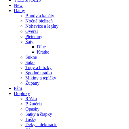
VELISNOLIS
New
Dámy
Bundy a kabáty
Nočná bielizeň
Nohavice a legíny
Overal
Pleteniny
Šaty
Dlhé
Krátke
Sukne
Sako
Topy a blúzky
Spodné prádlo
Mikiny a tepláky
Župany
Páni
Doplnky
Rúška
Bižutéria
Opasky
Šatky a čiapky
Tašky
Deky a dekorácie