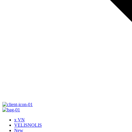
x VN
VELISNOLIS
New