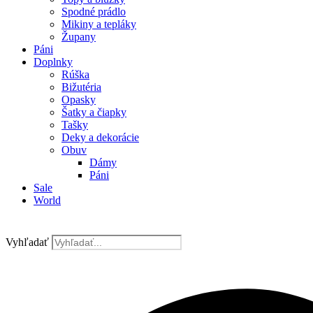
Spodné prádlo
Mikiny a tepláky
Župany
Páni
Doplnky
Rúška
Bižutéria
Opasky
Šatky a čiapky
Tašky
Deky a dekorácie
Obuv
Dámy
Páni
Sale
World
Vyhľadať