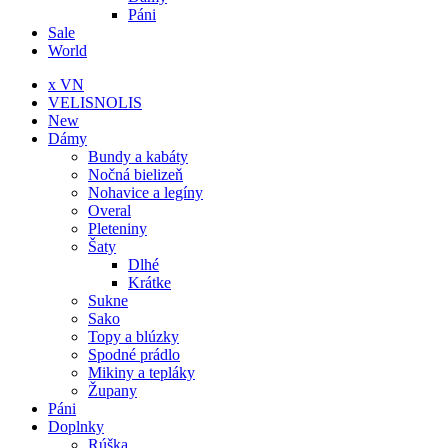
Páni
Sale
World
x VN
VELISNOLIS
New
Dámy
Bundy a kabáty
Nočná bielizeň
Nohavice a legíny
Overal
Pleteniny
Šaty
Dlhé
Krátke
Sukne
Sako
Topy a blúzky
Spodné prádlo
Mikiny a tepláky
Župany
Páni
Doplnky
Rúška