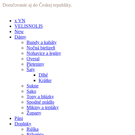
Preskočiť
Doručovanie aj do Českej republiky.
na
obsah
x VN
VELISNOLIS
New
Dámy
Bundy a kabáty
Nočná bielizeň
Nohavice a legíny
Overal
Pleteniny
Šaty
Dlhé
Krátke
Sukne
Sako
Topy a blúzky
Spodné prádlo
Mikiny a tepláky
Župany
Páni
Doplnky
Rúška
Bižutéria