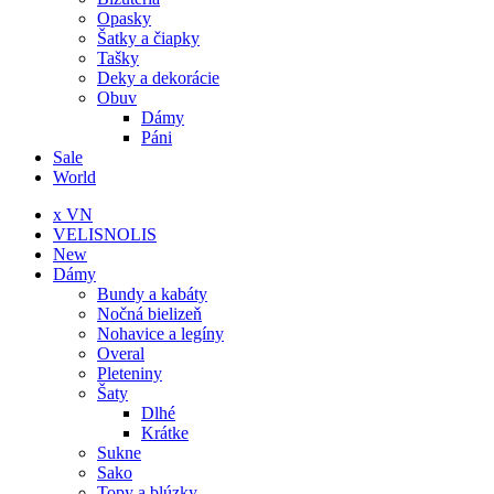
Opasky
Šatky a čiapky
Tašky
Deky a dekorácie
Obuv
Dámy
Páni
Sale
World
x VN
VELISNOLIS
New
Dámy
Bundy a kabáty
Nočná bielizeň
Nohavice a legíny
Overal
Pleteniny
Šaty
Dlhé
Krátke
Sukne
Sako
Topy a blúzky