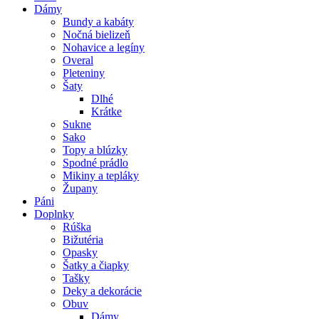
Dámy
Bundy a kabáty
Nočná bielizeň
Nohavice a legíny
Overal
Pleteniny
Šaty
Dlhé
Krátke
Sukne
Sako
Topy a blúzky
Spodné prádlo
Mikiny a tepláky
Župany
Páni
Doplnky
Rúška
Bižutéria
Opasky
Šatky a čiapky
Tašky
Deky a dekorácie
Obuv
Dámy