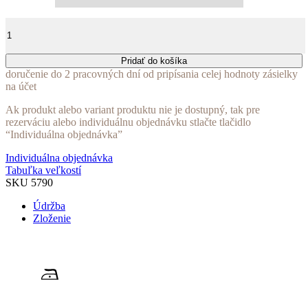
množstvo
Šaty
zelené
zavinovacie
Pridať do košíka
s
doručenie do 2 pracovných dní od pripísania celej hodnoty zásielky
riasenými
na účet
rukávmi.
Ak produkt alebo variant produktu nie je dostupný, tak pre
rezerváciu alebo individuálnu objednávku stlačte tlačidlo
“Individuálna objednávka”
Individuálna objednávka
Tabuľka veľkostí
SKU
5790
Údržba
Zloženie