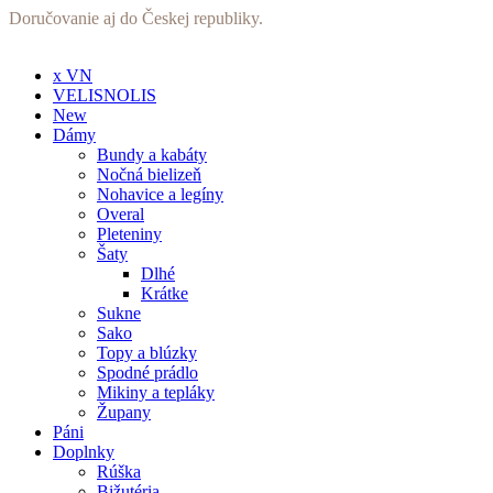
Preskočiť
Doručovanie aj do Českej republiky.
na
obsah
x VN
VELISNOLIS
New
Dámy
Bundy a kabáty
Nočná bielizeň
Nohavice a legíny
Overal
Pleteniny
Šaty
Dlhé
Krátke
Sukne
Sako
Topy a blúzky
Spodné prádlo
Mikiny a tepláky
Župany
Páni
Doplnky
Rúška
Bižutéria