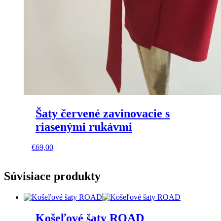
Šaty červené zavinovacie s
riasenými rukávmi
This
€
69,00
product
has
multiple
Súvisiace produkty
variants.
The
options
may
Košeľové šaty ROAD
be