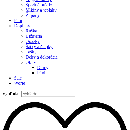
Spodné prádlo
Mikiny a tepláky
Župany
Páni
Doplnky
Rúška
Bižutéria
Opasky
Šatky a čiapky
Tašky
Deky a dekorácie
Obuv
Dámy
Páni
Sale
World
Vyhľadať