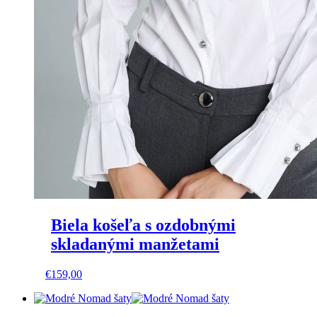
Biela košeľa s ozdobnými
skladanými manžetami
This
€
159,00
product
has
multiple