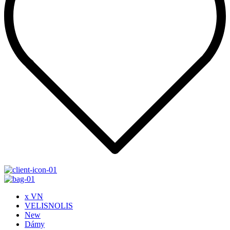
x VN
VELISNOLIS
New
Dámy