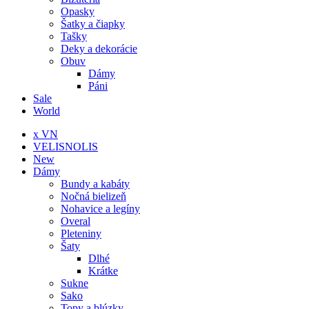
Opasky
Šatky a čiapky
Tašky
Deky a dekorácie
Obuv
Dámy
Páni
Sale
World
x VN
VELISNOLIS
New
Dámy
Bundy a kabáty
Nočná bielizeň
Nohavice a legíny
Overal
Pleteniny
Šaty
Dlhé
Krátke
Sukne
Sako
Topy a blúzky