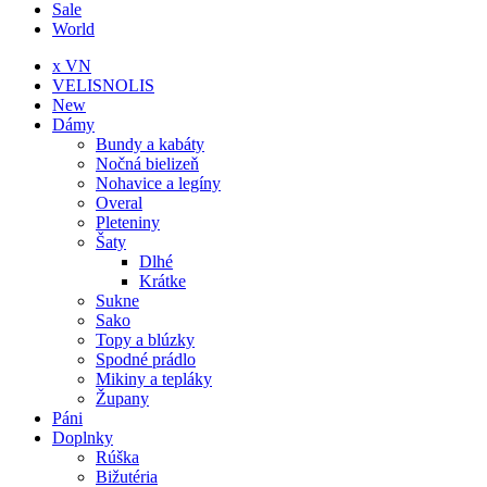
Sale
World
x VN
VELISNOLIS
New
Dámy
Bundy a kabáty
Nočná bielizeň
Nohavice a legíny
Overal
Pleteniny
Šaty
Dlhé
Krátke
Sukne
Sako
Topy a blúzky
Spodné prádlo
Mikiny a tepláky
Župany
Páni
Doplnky
Rúška
Bižutéria