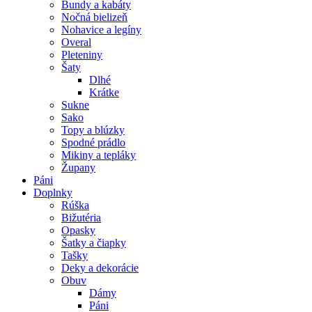
Bundy a kabáty
Nočná bielizeň
Nohavice a legíny
Overal
Pleteniny
Šaty
Dlhé
Krátke
Sukne
Sako
Topy a blúzky
Spodné prádlo
Mikiny a tepláky
Župany
Páni
Doplnky
Rúška
Bižutéria
Opasky
Šatky a čiapky
Tašky
Deky a dekorácie
Obuv
Dámy
Páni