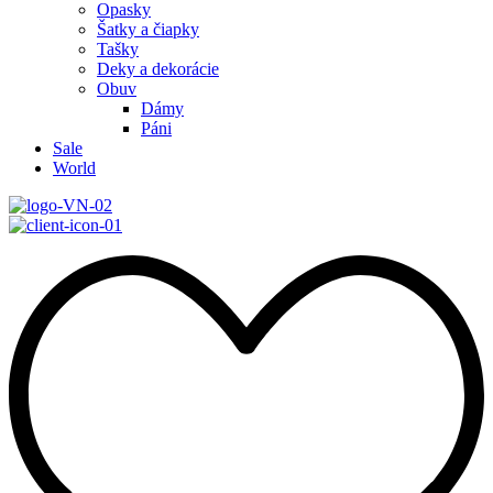
Opasky
Šatky a čiapky
Tašky
Deky a dekorácie
Obuv
Dámy
Páni
Sale
World