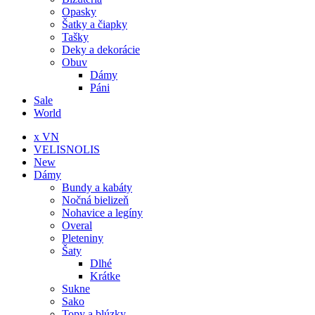
Opasky
Šatky a čiapky
Tašky
Deky a dekorácie
Obuv
Dámy
Páni
Sale
World
x VN
VELISNOLIS
New
Dámy
Bundy a kabáty
Nočná bielizeň
Nohavice a legíny
Overal
Pleteniny
Šaty
Dlhé
Krátke
Sukne
Sako
Topy a blúzky