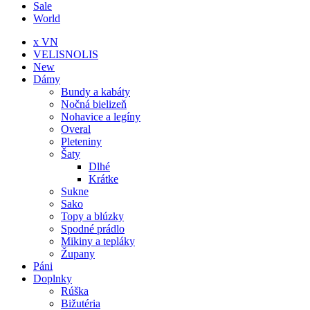
Sale
World
x VN
VELISNOLIS
New
Dámy
Bundy a kabáty
Nočná bielizeň
Nohavice a legíny
Overal
Pleteniny
Šaty
Dlhé
Krátke
Sukne
Sako
Topy a blúzky
Spodné prádlo
Mikiny a tepláky
Župany
Páni
Doplnky
Rúška
Bižutéria