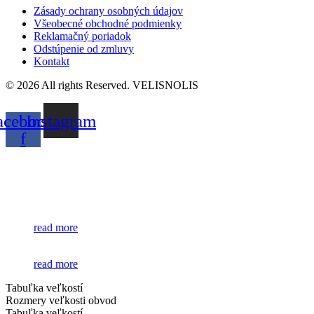
Zásady ochrany osobných údajov
Všeobecné obchodné podmienky
Reklamačný poriadok
Odstúpenie od zmluvy
Kontakt
© 2026 All rights Reserved. VELISNOLIS
acebook-
Instagram
f
read more
read more
Tabuľka veľkostí
Rozmery veľkosti obvod
Tabuľka veľkostí