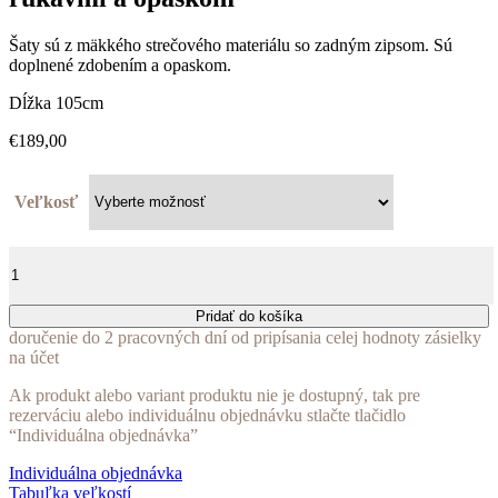
Šaty sú z mäkkého strečového materiálu so zadným zipsom. Sú
doplnené zdobením a opaskom.
Dĺžka 105cm
€
189,00
Veľkosť
množstvo
Šaty
ružové
zdobené
Pridať do košíka
so
doručenie do 2 pracovných dní od pripísania celej hodnoty zásielky
šifonovými
na účet
rukávmi
a
Ak produkt alebo variant produktu nie je dostupný, tak pre
opaskom
rezerváciu alebo individuálnu objednávku stlačte tlačidlo
“Individuálna objednávka”
Individuálna objednávka
Tabuľka veľkostí