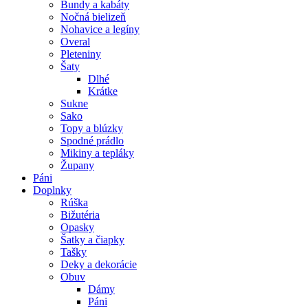
Bundy a kabáty
Nočná bielizeň
Nohavice a legíny
Overal
Pleteniny
Šaty
Dlhé
Krátke
Sukne
Sako
Topy a blúzky
Spodné prádlo
Mikiny a tepláky
Župany
Páni
Doplnky
Rúška
Bižutéria
Opasky
Šatky a čiapky
Tašky
Deky a dekorácie
Obuv
Dámy
Páni