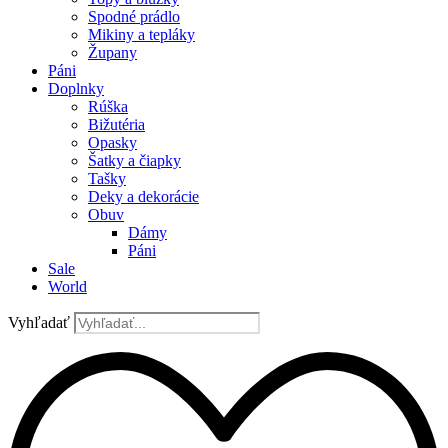
Spodné prádlo
Mikiny a tepláky
Župany
Páni
Doplnky
Rúška
Bižutéria
Opasky
Šatky a čiapky
Tašky
Deky a dekorácie
Obuv
Dámy
Páni
Sale
World
Vyhľadať