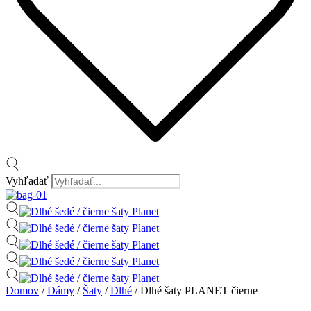
Vyhľadať
Domov
/
Dámy
/
Šaty
/
Dlhé
/ Dlhé šaty PLANET čierne