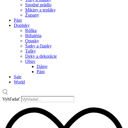
Spodné prádlo
Mikiny a tepláky
Župany
Páni
Doplnky
Rúška
Bižutéria
Opasky
Šatky a čiapky
Tašky
Deky a dekorácie
Obuv
Dámy
Páni
Sale
World
Vyhľadať