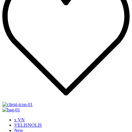
x VN
VELISNOLIS
New