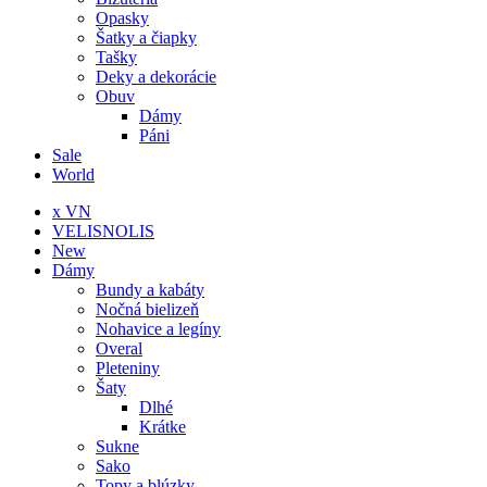
Opasky
Šatky a čiapky
Tašky
Deky a dekorácie
Obuv
Dámy
Páni
Sale
World
x VN
VELISNOLIS
New
Dámy
Bundy a kabáty
Nočná bielizeň
Nohavice a legíny
Overal
Pleteniny
Šaty
Dlhé
Krátke
Sukne
Sako
Topy a blúzky