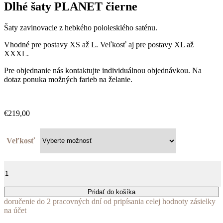
Dlhé šaty PLANET čierne
Šaty zavinovacie z hebkého pololesklého saténu.
Vhodné pre postavy XS až L. Veľkosť aj pre postavy XL až
XXXL.
Pre objednanie nás kontaktujte individuálnou objednávkou. Na
dotaz ponuka možných farieb na želanie.
€
219,00
Veľkosť
množstvo
Dlhé
šaty
PLANET
Pridať do košíka
čierne
doručenie do 2 pracovných dní od pripísania celej hodnoty zásielky
na účet