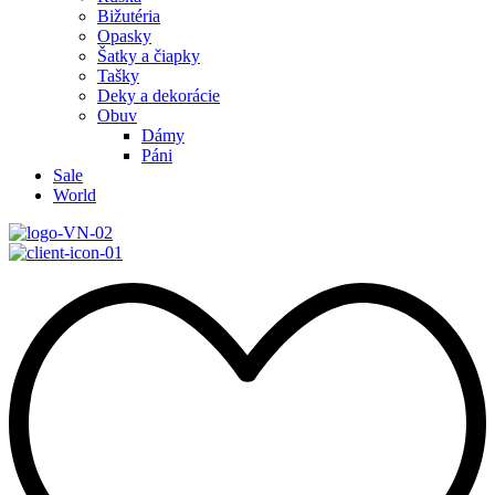
Bižutéria
Opasky
Šatky a čiapky
Tašky
Deky a dekorácie
Obuv
Dámy
Páni
Sale
World