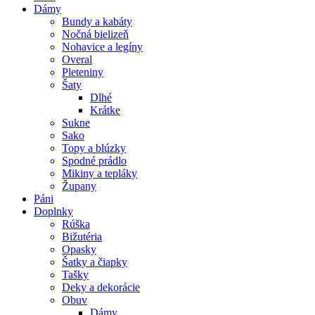
Dámy
Bundy a kabáty
Nočná bielizeň
Nohavice a legíny
Overal
Pleteniny
Šaty
Dlhé
Krátke
Sukne
Sako
Topy a blúzky
Spodné prádlo
Mikiny a tepláky
Župany
Páni
Doplnky
Rúška
Bižutéria
Opasky
Šatky a čiapky
Tašky
Deky a dekorácie
Obuv
Dámy