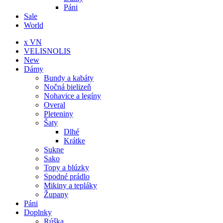
Páni
Sale
World
x VN
VELISNOLIS
New
Dámy
Bundy a kabáty
Nočná bielizeň
Nohavice a legíny
Overal
Pleteniny
Šaty
Dlhé
Krátke
Sukne
Sako
Topy a blúzky
Spodné prádlo
Mikiny a tepláky
Župany
Páni
Doplnky
Rúška