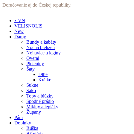
Preskočiť
Doručovanie aj do Českej republiky.
na
obsah
x VN
VELISNOLIS
New
Dámy
Bundy a kabáty
Nočná bielizeň
Nohavice a legíny
Overal
Pleteniny
Šaty
Dlhé
Krátke
Sukne
Sako
Topy a blúzky
Spodné prádlo
Mikiny a tepláky
Župany
Páni
Doplnky
Rúška
Bižutéria