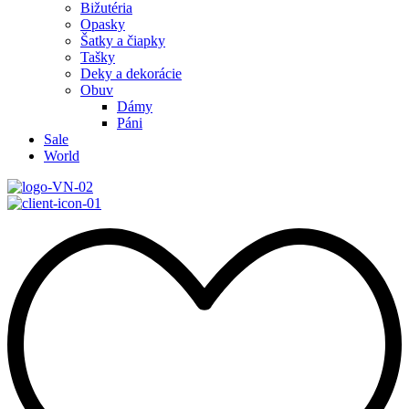
Bižutéria
Opasky
Šatky a čiapky
Tašky
Deky a dekorácie
Obuv
Dámy
Páni
Sale
World