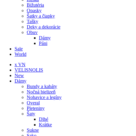
Bižutéria
Opasky
Šatky a čiapky
Tašky
Deky a dekorácie
Obuv
Dámy
Páni
Sale
World
x VN
VELISNOLIS
New
Dámy
Bundy a kabáty
Nočná bielizeň
Nohavice a legíny
Overal
Pleteniny
Šaty
Dlhé
Krátke
Sukne
Sako