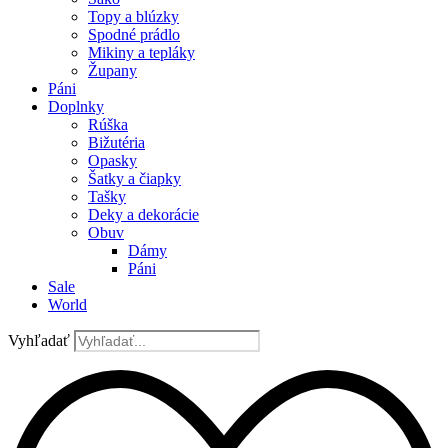
Topy a blúzky
Spodné prádlo
Mikiny a tepláky
Župany
Páni
Doplnky
Rúška
Bižutéria
Opasky
Šatky a čiapky
Tašky
Deky a dekorácie
Obuv
Dámy
Páni
Sale
World
Vyhľadať