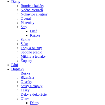
Dámy
Bundy a kabáty
Nočná bielizeň
Nohavice a legíny
Overal
Pleteniny
Šaty
Dlhé
Krátke
Sukne
Sako
Topy a blúzky
Spodné prádlo
Mikiny a tepláky
Župany
Páni
Doplnky
Rúška
Bižutéria
Opasky
Šatky a čiapky
Tašky
Deky a dekorácie
Obuv
Dámy