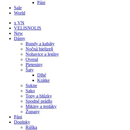
Páni
Sale
World
x VN
VELISNOLIS
New
Dámy
Bundy a kabáty
Nočná bielizeň
Nohavice a legíny
Overal
Pleteniny
Šaty
Dlhé
Krátke
Sukne
Sako
Topy a blúzky
Spodné prádlo
Mikiny a tepláky
Župany
Páni
Doplnky
Rúška