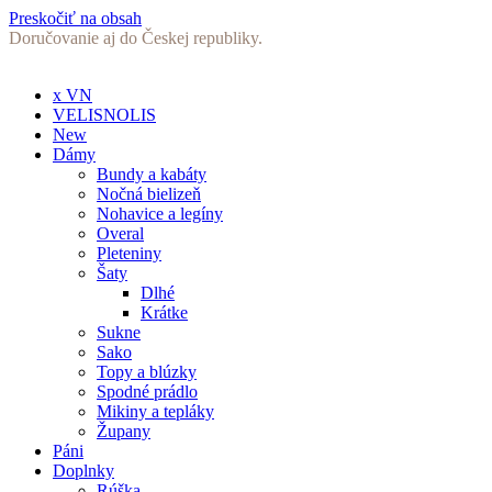
Preskočiť na obsah
Doručovanie aj do Českej republiky.
x VN
VELISNOLIS
New
Dámy
Bundy a kabáty
Nočná bielizeň
Nohavice a legíny
Overal
Pleteniny
Šaty
Dlhé
Krátke
Sukne
Sako
Topy a blúzky
Spodné prádlo
Mikiny a tepláky
Župany
Páni
Doplnky
Rúška