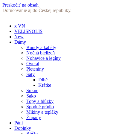
Preskočiť na obsah
Doručovanie aj do Českej republiky.
x VN
VELISNOLIS
New
Dámy
Bundy a kabáty
Nočná bielizeň
Nohavice a legíny
Overal
Pleteniny
Šaty
Dlhé
Krátke
Sukne
Sako
Topy a blúzky
Spodné prádlo
Mikiny a tepláky
Župany
Páni
Doplnky
Rúška