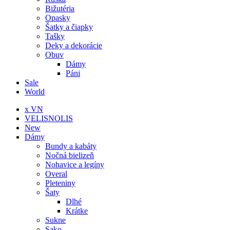
Bižutéria
Opasky
Šatky a čiapky
Tašky
Deky a dekorácie
Obuv
Dámy
Páni
Sale
World
x VN
VELISNOLIS
New
Dámy
Bundy a kabáty
Nočná bielizeň
Nohavice a legíny
Overal
Pleteniny
Šaty
Dlhé
Krátke
Sukne
Sako