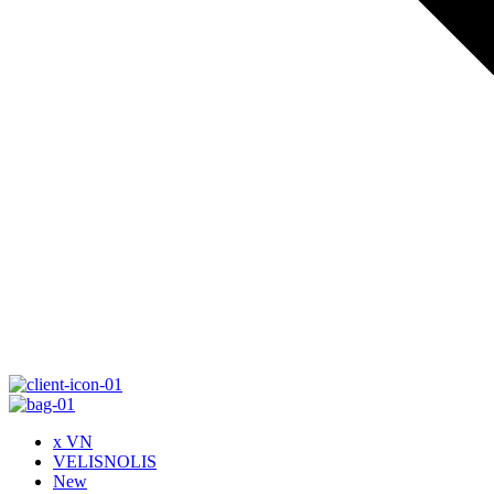
x VN
VELISNOLIS
New