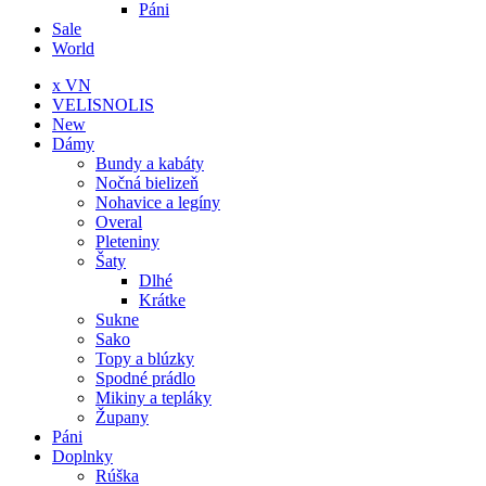
Páni
Sale
World
x VN
VELISNOLIS
New
Dámy
Bundy a kabáty
Nočná bielizeň
Nohavice a legíny
Overal
Pleteniny
Šaty
Dlhé
Krátke
Sukne
Sako
Topy a blúzky
Spodné prádlo
Mikiny a tepláky
Župany
Páni
Doplnky
Rúška