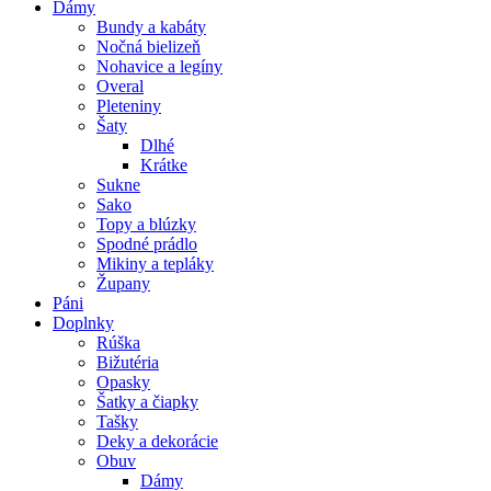
Dámy
Bundy a kabáty
Nočná bielizeň
Nohavice a legíny
Overal
Pleteniny
Šaty
Dlhé
Krátke
Sukne
Sako
Topy a blúzky
Spodné prádlo
Mikiny a tepláky
Župany
Páni
Doplnky
Rúška
Bižutéria
Opasky
Šatky a čiapky
Tašky
Deky a dekorácie
Obuv
Dámy