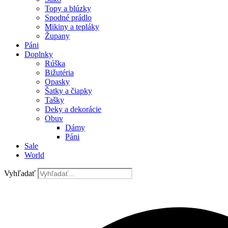
Topy a blúzky
Spodné prádlo
Mikiny a tepláky
Župany
Páni
Doplnky
Rúška
Bižutéria
Opasky
Šatky a čiapky
Tašky
Deky a dekorácie
Obuv
Dámy
Páni
Sale
World
Vyhľadať